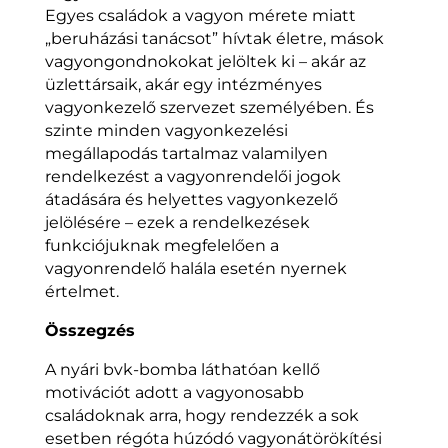
Egyes családok a vagyon mérete miatt
„beruházási tanácsot” hívtak életre, mások
vagyongondnokokat jelöltek ki – akár az
üzlettársaik, akár egy intézményes
vagyonkezelő szervezet személyében. És
szinte minden vagyonkezelési
megállapodás tartalmaz valamilyen
rendelkezést a vagyonrendelői jogok
átadására és helyettes vagyonkezelő
jelölésére – ezek a rendelkezések
funkciójuknak megfelelően a
vagyonrendelő halála esetén nyernek
értelmet.
Összegzés
A nyári bvk-bomba láthatóan kellő
motivációt adott a vagyonosabb
családoknak arra, hogy rendezzék a sok
esetben régóta húzódó vagyonátörökítési