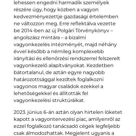
lehessen engedni harmadik személyek
részére úgy, hogy közben a vagyon
kedvezményezettje gazdasági értelemben
ne változzon meg. Erre reflektálva vezette
be 2014-ben az új Polgári Törvénykönyv –
angolszász mintára – a
bizalmi
vagyonkezelés
intézményét, majd néhány
évvel később a némileg komplexebb
irányítási és ellenőrzési rendszerrel felszerelt
vagyonkezelő alapítványokat. Kezdetben
bátortalanul, de aztán egyre nagyobb
határozottsággal kezdtek foglalkozni
vagyonos magyar családok ezekkel a
lehetőségekkel és állították fel
vagyonkezelési struktúráikat.
2023. június 6-án aztán olyan hirtelen löketet
kapott a vagyontervezési piac, amilyenről az
ezzel foglalkozó tanácsadó cégek legfeljebb
csak álmodozhattak. Megjelent ugyanis a