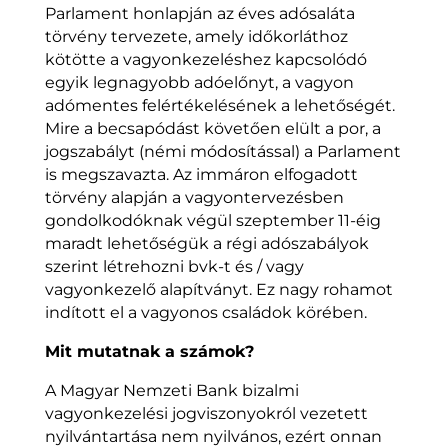
Parlament honlapján az éves adósaláta
törvény tervezete, amely időkorláthoz
kötötte a vagyonkezeléshez kapcsolódó
egyik legnagyobb adóelőnyt, a vagyon
adómentes felértékelésének a lehetőségét.
Mire a becsapódást követően elült a por, a
jogszabályt (némi módosítással) a Parlament
is megszavazta. Az immáron elfogadott
törvény alapján a vagyontervezésben
gondolkodóknak végül szeptember 11-éig
maradt lehetőségük a régi adószabályok
szerint létrehozni bvk-t és / vagy
vagyonkezelő alapítványt. Ez nagy rohamot
indított el a vagyonos családok körében.
Mit mutatnak a számok?
A Magyar Nemzeti Bank bizalmi
vagyonkezelési jogviszonyokról vezetett
nyilvántartása nem nyilvános, ezért onnan