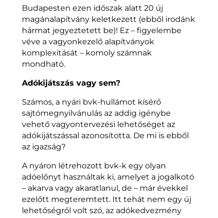
Budapesten ezen időszak alatt 20 új
magánalapítvány keletkezett (ebből irodánk
hármat jegyeztetett be)! Ez – figyelembe
véve a vagyonkezelő alapítványok
komplexitását – komoly számnak
mondható.
Adókijátszás vagy sem?
Számos, a nyári bvk-hullámot kísérő
sajtómegnyilvánulás az addig igénybe
vehető vagyontervezési lehetőséget az
adókijátszással azonosította. De mi is ebből
az igazság?
A nyáron létrehozott bvk-k egy olyan
adóelőnyt használtak ki, amelyet a jogalkotó
– akarva vagy akaratlanul, de – már évekkel
ezelőtt megteremtett. Itt tehát nem egy új
lehetőségről volt szó, az adókedvezmény