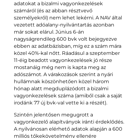
adatokat a bizalmi vagyonkezelések
számáról (és az abban résztvevő
személyekről) nem lehet lekérni. A NAV által
vezetett adóalany-nyilvántartás azonban
már sokat elárul. Június 6-án
nagyságrendileg 600 bvk volt bejegyezve
ebben az adatbázisban, míg ez a szám mára
közel 40%-kal nőtt. Ráadásul a szeptember
11-éig beadott vagyonkezelések jó része
mostanáig még nem is kapta meg az
adószámot. A várakozások szerint a nyári
hullámnak köszönhetően közel három
hónap alatt megduplázódott a bizalmi
vagyonkezelések száma (amiből csak a saját
irodánk 77 új bvk-val vette ki a részét).
Szintén jelentősen megugrott a
vagyonkezelő alapítványok iránti érdeklődés.
A nyilvánosan elérhető adatok alapján a 600
milliós tőkekövetelmény ellenére