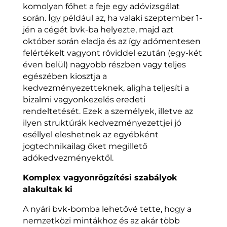
komolyan főhet a feje egy adóvizsgálat
során. Így például az, ha valaki szeptember 1-
jén a cégét bvk-ba helyezte, majd azt
október során eladja és az így adómentesen
felértékelt vagyont röviddel ezután (egy-két
éven belül) nagyobb részben vagy teljes
egészében kiosztja a
kedvezményezetteknek, aligha teljesíti a
bizalmi vagyonkezelés eredeti
rendeltetését. Ezek a személyek, illetve az
ilyen struktúrák kedvezményezettjei jó
eséllyel eleshetnek az egyébként
jogtechnikailag őket megillető
adókedvezményektől.
Komplex vagyonrögzítési szabályok
alakultak ki
A nyári bvk-bomba lehetővé tette, hogy a
nemzetközi mintákhoz és az akár több