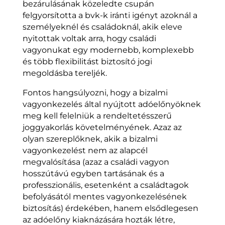
bezárulásának közeledte csupán
felgyorsította a bvk-k iránti igényt azoknál a
személyeknél és családoknál, akik eleve
nyitottak voltak arra, hogy családi
vagyonukat egy modernebb, komplexebb
és több flexibilitást biztosító jogi
megoldásba tereljék.
Fontos hangsúlyozni, hogy a bizalmi
vagyonkezelés által nyújtott adóelőnyöknek
meg kell felelniük a rendeltetésszerű
joggyakorlás követelményének. Azaz az
olyan szereplőknek, akik a bizalmi
vagyonkezelést nem az alapcél
megvalósítása (azaz a családi vagyon
hosszútávú egyben tartásának és a
professzionális, esetenként a családtagok
befolyásától mentes vagyonkezelésének
biztosítás) érdekében, hanem elsődlegesen
az adóelőny kiaknázására hozták létre,