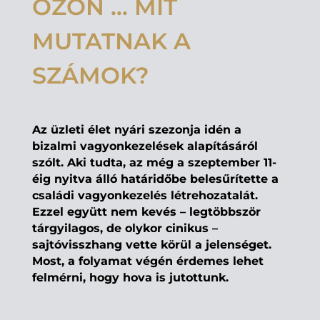
ÖZÖN … MIT
MUTATNAK A
SZÁMOK?
Az üzleti élet nyári szezonja idén a
bizalmi vagyonkezelések alapításáról
szólt. Aki tudta, az még a szeptember 11-
éig nyitva álló határidőbe belesűrítette a
családi vagyonkezelés létrehozatalát.
Ezzel együtt nem kevés – legtöbbször
tárgyilagos, de olykor cinikus –
sajtóvisszhang vette körül a jelenséget.
Most, a folyamat végén érdemes lehet
felmérni, hogy hova is jutottunk.