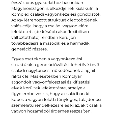
évszázados gyakorlathoz hasonlóan
Magyarországon is elkezdjenek kialakulni a
komplex családi vagyonkezelési gondolatok.
Az így létrehozott struktúrák legtöbbjének
valós célja, hogy a családi vagyon előre
lefektetett (de később akár flexibilisen
változtatható) rendben kerüljön
továbbadásra a második és a harmadik
generáció részére.
Egyes esetekben a vagyonkezelési
struktúrák a generációváltást lehetővé tevő
családi nagytanács működésének alapjait
rakták le. Más esetekben komolyan
átgondolt vagyonfelosztási és kifizetési
elvek kerültek lefektetésre, amelyek
figyelembe veszik, hogy a családban ki
képes a vagyon fölötti tényleges, tulajdonosi
szemléletű rendelkezésre és ki az, akit csak a
vagyon hozamából érdemes részesíteni.