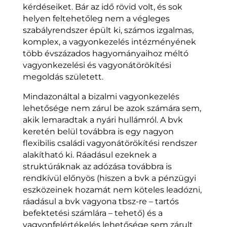
kérdéseiket. Bár az idő rövid volt, és sok
helyen feltehetőleg nem a végleges
szabályrendszer épült ki, számos izgalmas,
komplex, a vagyonkezelés intézményének
több évszázados hagyományaihoz méltó
vagyonkezelési és vagyonátörökítési
megoldás született.
Mindazonáltal a bizalmi vagyonkezelés
lehetősége nem zárul be azok számára sem,
akik lemaradtak a nyári hullámról. A
bvk
keretén belül továbbra is egy nagyon
flexibilis családi vagyonátörökítési rendszer
alakítható ki. Ráadásul ezeknek a
struktúráknak az adózása továbbra is
rendkívül előnyös (hiszen a bvk a pénzügyi
eszközeinek hozamát nem köteles leadózni,
ráadásul a bvk vagyona tbsz-re – tartós
befektetési számlára – tehető) és a
vagyonfelértékelés lehetősége sem zárult