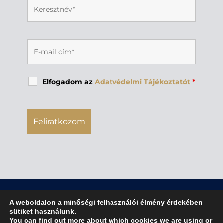
Elfogadom az
Adatvédelmi Tájékoztatót
*
A weboldalon a minőségi felhasználói élmény érdekében
sütiket használunk.
You can find out more about which cookies we are using or
jognyilatkozat
|
adatvédelmi tájékoztató
|