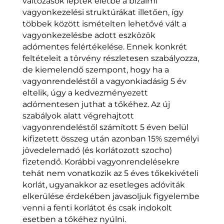
változások léptek életbe a bizalmi
vagyonkezelési struktúrákat illetően, így
többek között ismételten lehetővé vált a
vagyonkezelésbe adott eszközök
adómentes felértékelése. Ennek konkrét
feltételeit a törvény részletesen szabályozza,
de kiemelendő szempont, hogy ha a
vagyonrendeléstől a vagyonkiadásig 5 év
eltelik, úgy a kedvezményezett
adómentesen juthat a tőkéhez. Az új
szabályok alatt végrehajtott
vagyonrendeléstől számított 5 éven belül
kifizetett összeg után azonban 15% személyi
jövedelemadó (és korlátozott szocho)
fizetendő. Korábbi vagyonrendelésekre
tehát nem vonatkozik az 5 éves tőkekivételi
korlát, ugyanakkor az esetleges adóviták
elkerülése érdekében javasoljuk figyelembe
venni a fenti korlátot és csak indokolt
esetben a tőkéhez nyúlni.