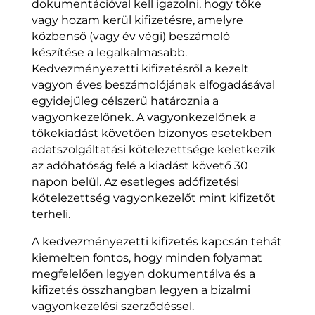
dokumentációval kell igazolni, hogy tőke
vagy hozam kerül kifizetésre, amelyre
közbenső (vagy év végi) beszámoló
készítése a legalkalmasabb.
Kedvezményezetti kifizetésről a kezelt
vagyon éves beszámolójának elfogadásával
egyidejűleg célszerű határoznia a
vagyonkezelőnek. A vagyonkezelőnek a
tőkekiadást követően bizonyos esetekben
adatszolgáltatási kötelezettsége keletkezik
az adóhatóság felé a kiadást követő 30
napon belül. Az esetleges adófizetési
kötelezettség vagyonkezelőt mint kifizetőt
terheli.
A kedvezményezetti kifizetés kapcsán tehát
kiemelten fontos, hogy minden folyamat
megfelelően legyen dokumentálva és a
kifizetés összhangban legyen a bizalmi
vagyonkezelési szerződéssel.