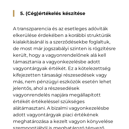
5. (Cég)értékelés készítése
A transzparencia és az esetleges adóviták
elkerülése érdekében a korábbi struktúrák
kialakításánál is a szerződésekbe foglaltuk,
de most már jogszabályi szinten is rögzítésre
került, hogy a vagyonrendelőnek alá kell
támasztania a vagyonkezelésbe adott
vagyontárgyak értékét. Ez a kötelezettség
kifejezetten társasági részesedések vagy
más, nem pénzügyi eszközök esetén lehet
jelentős, ahol a részesedések
vagyonrendelés napjára megállapított
értékét értékeléssel szükséges
alátámasztani. A bizalmi vagyonkezelésbe
adott vagyontárgyak piaci értékének
meghatározása a kezelt vagyon könyvelése
szempontjából is meghatározó tényező,