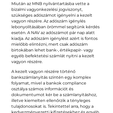
Miután az MNB nyilvántartásba vette a
bizalmi vagyonkezelési jogviszonyt,
szükséges adószámot igényelni a kezelt
vagyon részére. Az adószám igénylés
lebonyolításában örömmel segítünk kérdés
esetén. A NAV az adószámot pár nap alatt
kiadja. Az adószám igénylést azért is fontos
mielőbb elintézni, mert csak adószám
birtokában lehet bank-, értékpapír- vagy
egyéb befektetési számlát nyitni a kezelt
vagyon részére.
A kezelt vagyon részére történő
bankszámlanyitás szintén egy komplex
folyamat, mivel a bankok compliance
osztálya számos információt és
dokumentumot kér be a számlanyitáshoz,
illetve kiemelten ellenőrzik a tényleges
tulajdonosokat is. Tekintettel arra, hogy a
kedvezményezetti kifizetésekhez és egyéb