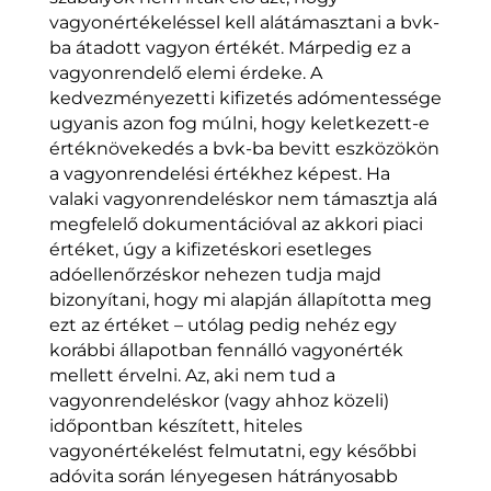
vagyonértékeléssel kell alátámasztani a bvk-
ba átadott vagyon értékét. Márpedig ez a
vagyonrendelő elemi érdeke. A
kedvezményezetti kifizetés adómentessége
ugyanis azon fog múlni, hogy keletkezett-e
értéknövekedés a bvk-ba bevitt eszközökön
a vagyonrendelési értékhez képest. Ha
valaki vagyonrendeléskor nem támasztja alá
megfelelő dokumentációval az akkori piaci
értéket, úgy a kifizetéskori esetleges
adóellenőrzéskor nehezen tudja majd
bizonyítani, hogy mi alapján állapította meg
ezt az értéket – utólag pedig nehéz egy
korábbi állapotban fennálló vagyonérték
mellett érvelni. Az, aki nem tud a
vagyonrendeléskor (vagy ahhoz közeli)
időpontban készített, hiteles
vagyonértékelést felmutatni, egy későbbi
adóvita során lényegesen hátrányosabb