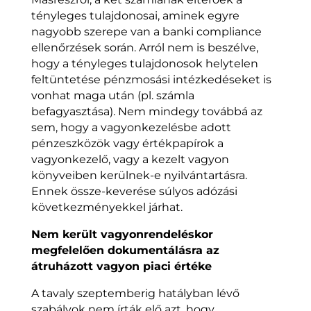
tényleges tulajdonosai, aminek egyre
nagyobb szerepe van a banki compliance
ellenőrzések során. Arról nem is beszélve,
hogy a tényleges tulajdonosok helytelen
feltüntetése pénzmosási intézkedéseket is
vonhat maga után (pl. számla
befagyasztása). Nem mindegy továbbá az
sem, hogy a vagyonkezelésbe adott
pénzeszközök vagy értékpapírok a
vagyonkezelő, vagy a kezelt vagyon
könyveiben kerülnek-e nyilvántartásra.
Ennek össze-keverése súlyos adózási
következményekkel járhat.
Nem került vagyonrendeléskor
megfelelően dokumentálásra az
átruházott vagyon piaci értéke
A tavaly szeptemberig hatályban lévő
szabályok nem írták elő azt, hogy