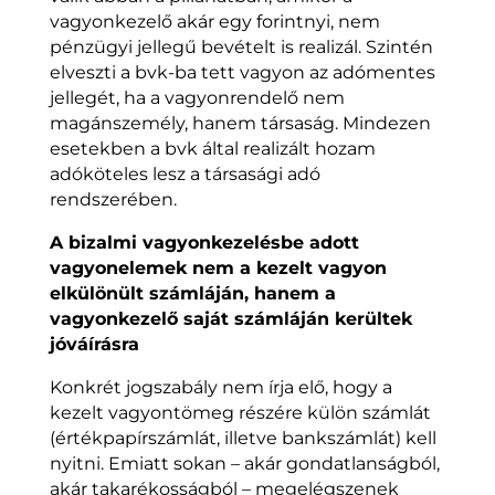
vagyonkezelő akár egy forintnyi, nem
pénzügyi jellegű bevételt is realizál. Szintén
elveszti a bvk-ba tett vagyon az adómentes
jellegét, ha a vagyonrendelő nem
magánszemély, hanem társaság. Mindezen
esetekben a bvk által realizált hozam
adóköteles lesz a társasági adó
rendszerében.
A bizalmi vagyonkezelésbe adott
vagyonelemek nem a kezelt vagyon
elkülönült számláján, hanem a
vagyonkezelő saját számláján kerültek
jóváírásra
Konkrét jogszabály nem írja elő, hogy a
kezelt vagyontömeg részére külön számlát
(értékpapírszámlát, illetve bankszámlát) kell
nyitni. Emiatt sokan – akár gondatlanságból,
akár takarékosságból – megelégszenek