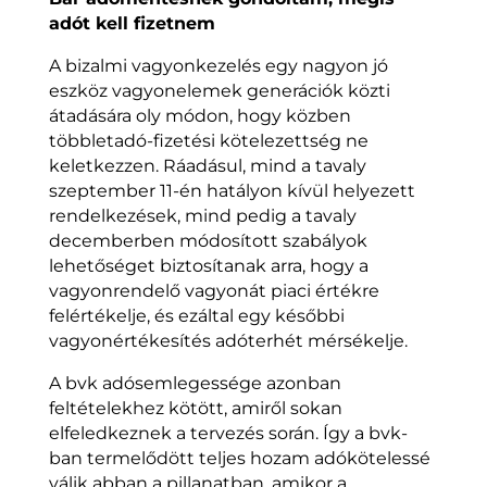
adót kell fizetnem
A bizalmi vagyonkezelés egy nagyon jó
eszköz vagyonelemek generációk közti
átadására oly módon, hogy közben
többletadó-fizetési kötelezettség ne
keletkezzen. Ráadásul, mind a tavaly
szeptember 11-én hatályon kívül helyezett
rendelkezések, mind pedig a tavaly
decemberben módosított szabályok
lehetőséget biztosítanak arra, hogy a
vagyonrendelő vagyonát piaci értékre
felértékelje, és ezáltal egy későbbi
vagyonértékesítés adóterhét mérsékelje.
A bvk adósemlegessége azonban
feltételekhez kötött, amiről sokan
elfeledkeznek a tervezés során. Így a bvk-
ban termelődött teljes hozam adókötelessé
válik abban a pillanatban, amikor a