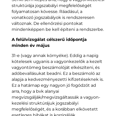
struktúrája jogszabályi megfelelőségét
folyamatosan kövesse. Ráadásul, a
vonatkozó jogszabályok is rendszeresen
változnak. De ellenőrzési pontokat
mindenképpen be kell építeni a rendszerbe.
A felülvizsgálat célszerű időpontja
minden év május
31-e (vagy annak környéke). Eddig a napig
kötelesek ugyanis a vagyonkezelők a kezelt
vagyontömeg beszámolóját elkészíteni, és
adóbevallásukat beadni. Ez a beszámoló az
alapja a kedvezményezetti kifizetéseknek is.
Ez a határnap egy nagyon jó fogódzót ad
arra, hogy a bvk alanyai
megvizsgálják/megvizsgáltassák a vagyon-
kezelési struktúrájuk jogszabályi
megfelelőségét, és a korábban elkövetett
esetleges hibákat is korrigálják.