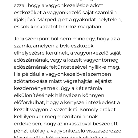
azzal, hogy a vagyonkezelésbe adott
eszközöket a vagyonkezelő saját számláin
írják jóvá. Márpedig ez a gyakorlat helytelen,
és sok kockázatot hordoz magában.
Jogi szempontból nem mindegy, hogy az a
számla, amelyen a bvk-eszközök
elhelyezésre kerülnek, a vagyonkezelő saját
adószámának, vagy a kezelt vagyontömeg
adószámának feltüntetésével nyílik-e meg.
Ha például a vagyonkezelővel szemben
adótarto-zása miatt végrehajtási eljárást
kezdeményeznek, úgy a két számla
elkülönítésének hiányában könnyen
előfordulhat, hogy a kényszerintézkedést a
kezelt vagyonra vezetik rá. Komoly erőket
kell ilyenkor megmozdítani annak
érdekében, hogy az inkasszóval beszedett
pénzt utólag a vagyonkezelő visszaszerezze.
Másrészről, a két számlának eltérőek a