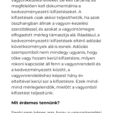
vagyonkezelési elveket be kell tartania, és
megfelelően kell dokumentálnia a
kedvezményezetti kifizetéseket. A
kifizetések csak akkor teljesíthetők, ha azok
összhangban állnak a vagyon-kezelési
szerződéssel, és azokat a vagyontömegre
elfogadott mérleg támasztja alá. Ráadásul, a
kedvezményezetti kifizetések eltérő adózási
következmények alá is esnek. Adózási
szempontból nem mindegy ugyanis, hogy
tőke vagy hozam kerül kifizetésre, milyen
rokoni kapcsolat áll fenn a vagyonrendelő és
a kedvezményezett között, a
vagyonrendeléshez képest hány év
elteltével kerül sor a kifizetésre. Ezek mind-
mind mérlegelendők, mielőtt a vagyonból
kifizetést teljesítünk.
Mit érdemes tennünk?
Senki sem képes arra, hogy a vagyonkezelési