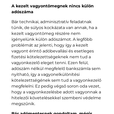
A kezelt vagyontömegnek nincs külön
adószáma
Bár technikai, adminisztratív feladatnak
tűnik, de súlyos kockázata van annak, ha a
kezelt vagyontömeg részére nem
igényelünk külön adószámot. A legfőbb
problémát az jelenti, hogy így a kezelt
vagyont érintő adóbevallási és esetleges
fizetési kötelezettségeknek nem tud a
vagyonkezelő eleget tenni. Ezen felül,
adószám nélkül megfelelő bankszámla sem
nyitható, így a vagyonelkülönítési
kötelezettségének sem tud a vagyonkezelő
megfelelni. Ez pedig végső soron oda vezet,
hogy a vagyonkezelésbe adott vagyonnak a
hitelezői követelésekkel szembeni védelme
megszűnik.
Bár adómentesnek gondoltam, mégis