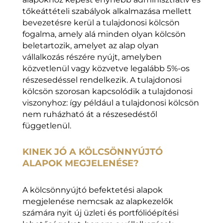
tőkeáttételi szabályok alkalmazása mellett
bevezetésre kerül a tulajdonosi kölcsön
fogalma, amely alá minden olyan kölcsön
beletartozik, amelyet az alap olyan
vállalkozás részére nyújt, amelyben
közvetlenül vagy közvetve legalább 5%-os
részesedéssel rendelkezik. A tulajdonosi
kölcsön szorosan kapcsolódik a tulajdonosi
viszonyhoz: így például a tulajdonosi kölcsön
nem ruházható át a részesedéstől
függetlenül.
KINEK JÓ A KÖLCSÖNNYÚJTÓ
ALAPOK MEGJELENÉSE?
A kölcsönnyújtó befektetési alapok
megjelenése nemcsak az alapkezelők
számára nyit új üzleti és portfólióépítési