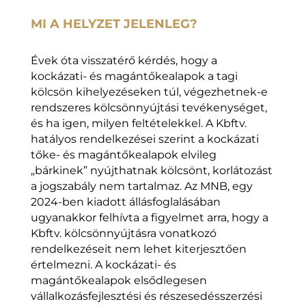
MI A HELYZET JELENLEG?
Évek óta visszatérő kérdés, hogy a
kockázati- és magántőkealapok a tagi
kölcsön kihelyezéseken túl, végezhetnek-e
rendszeres kölcsönnyújtási tevékenységet,
és ha igen, milyen feltételekkel. A Kbftv.
hatályos rendelkezései szerint a kockázati
tőke- és magántőkealapok elvileg
„bárkinek” nyújthatnak kölcsönt, korlátozást
a jogszabály nem tartalmaz. Az MNB, egy
2024-ben kiadott állásfoglalásában
ugyanakkor felhívta a figyelmet arra, hogy a
Kbftv. kölcsönnyújtásra vonatkozó
rendelkezéseit nem lehet kiterjesztően
értelmezni. A kockázati- és
magántőkealapok elsődlegesen
vállalkozásfejlesztési és részesedésszerzési