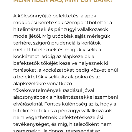
MENNYIBEN MÁS, MINT EGY BANK?
A kölcsönnyújtó befektetési alapok
működési kerete sok szempontból eltér a
hitelintézetek és pénzügyi vállalkozások
modelljétől. Míg utóbbiak saját mérlegük
terhére, szigorú prudenciális korlátok
mellett hiteleznek és maguk viselik a
kockázatot, addig az alapkezelők a
befektetők tőkéjét kezelve helyeznek ki
forrásokat, a kockázatokat pedig közvetlenül
a befektetők viselik. Az alapokra és az
alapkezelőkre vonatkozó
tőkekövetelmények ráadásul jóval
alacsonyabbak a hitelintézetekkel szembeni
elvárásoknál. Fontos különbség az is, hogy a
hitelintézetek és a pénzügyi vállalkozások
nem végezhetnek befektetéskezelési
tevékenységet, és míg, hitelezőként nem
szereznek tulajdonosi részesedést az