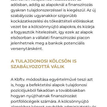
adósban, addig az alapoknál a finanszírozás
gyakran tulajdonszerzéssel is kiegészül. Az új
szabályozás ugyanakkor szigorúbb
kockázatkezelési és tőkeáttételi előírásokat
vezet be a kölcsönnyújtó alapokra, és kizárja
a fogyasztók hitelezését, így ezek az alapok
elsősorban a vállalati finanszírozási piacon
jelenhetnek meg a bankok potenciális
versenytársként.
A TULAJDONOSI KÖLCSÖN IS
SZABÁLYOZOTTÁ VÁLIK
A Kbftv. módosítása egyértelművé teszi azt
is, hogy a befektetési alapok tulajdonosi
pozíciójukból fakadóan a továbbiakban
hogyan nyújthatnak finanszírozást
portfóliócégeik számára. A kölcsönnyújtó
alapokhoz képest enyhébb adminisztratív és