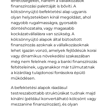
lehetőségeket, hanem a vállalkozások
finanszírozási palettáját is bővíti. A
kölcsönnyújtó befektetési alap ugyanis
olyan helyzetekben kínál megoldást, ahol
nagyobb rugalmasságra, gyorsabb
döntéshozatalra, vagy magasabb
kockázatvállalásra van szükség. A
kölcsönnyújtó alapok által biztosított
finanszírozás azoknak a vállalkozásoknak
lehet igazán vonzó, amelyek fejlődésük korai
vagy dinamikus növekedési szakaszában
még nem felelnek meg a banki finanszírozás
feltételeinek, ugyanakkor már túlmutatnak
a kizárólag tulajdonosi forrásokra épülő
működésen.
A befektetési alapok ráadásul
testreszabottabb struktúrákat tudnak majd
kínálni (például konvertálható kölcsönt vagy
mezzanine finanszírozást), és olyan