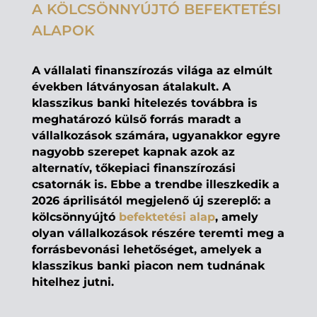
A KÖLCSÖNNYÚJTÓ BEFEKTETÉSI
ALAPOK
A vállalati finanszírozás világa az elmúlt
években látványosan átalakult. A
klasszikus banki hitelezés továbbra is
meghatározó külső forrás maradt a
vállalkozások számára, ugyanakkor egyre
nagyobb szerepet kapnak azok az
alternatív, tőkepiaci finanszírozási
csatornák is. Ebbe a trendbe illeszkedik a
2026 áprilisától megjelenő új szereplő: a
kölcsönnyújtó
befektetési alap
, amely
olyan vállalkozások részére teremti meg a
forrásbevonási lehetőséget, amelyek a
klasszikus banki piacon nem tudnának
hitelhez jutni.