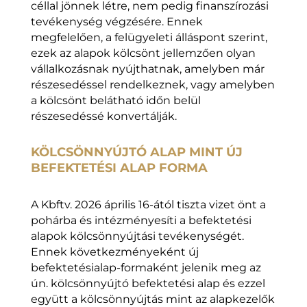
céllal jönnek létre, nem pedig finanszírozási
tevékenység végzésére. Ennek
megfelelően, a felügyeleti álláspont szerint,
ezek az alapok kölcsönt jellemzően olyan
vállalkozásnak nyújthatnak, amelyben már
részesedéssel rendelkeznek, vagy amelyben
a kölcsönt belátható időn belül
részesedéssé konvertálják.
KÖLCSÖNNYÚJTÓ ALAP MINT ÚJ
BEFEKTETÉSI ALAP FORMA
A Kbftv. 2026 április 16-ától tiszta vizet önt a
pohárba és intézményesíti a befektetési
alapok kölcsönnyújtási tevékenységét.
Ennek következményeként új
befektetésialap-formaként jelenik meg az
ún. kölcsönnyújtó befektetési alap és ezzel
együtt a kölcsönnyújtás mint az alapkezelők