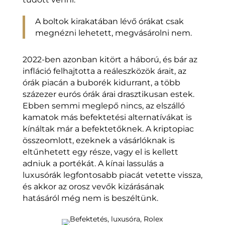
A boltok kirakatában lévő órákat csak
megnézni lehetett, megvásárolni nem.
2022-ben azonban kitört a háború, és bár az
infláció felhajtotta a reáleszközök árait, az
órák piacán a buborék kidurrant, a több
százezer eurós órák árai drasztikusan estek.
Ebben semmi meglepő nincs, az elszálló
kamatok más befektetési alternatívákat is
kínáltak már a befektetőknek. A kriptopiac
összeomlott, ezeknek a vásárlóknak is
eltűnhetett egy része, vagy el is kellett
adniuk a portékát. A kínai lassulás a
luxusórák legfontosabb piacát vetette vissza,
és akkor az orosz vevők kizárásának
hatásáról még nem is beszéltünk.