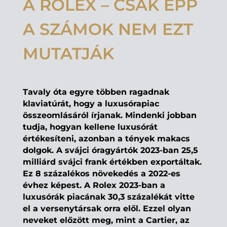
A ROLEX – CSAK ÉPP
A SZÁMOK NEM EZT
MUTATJÁK
Tavaly óta egyre többen ragadnak
klaviatúrát, hogy a luxusórapiac
összeomlásáról írjanak. Mindenki jobban
tudja, hogyan kellene luxusórát
értékesíteni, azonban a tények makacs
dolgok. A svájci óragyártók 2023-ban 25,5
milliárd svájci frank értékben exportáltak.
Ez 8 százalékos növekedés a 2022-es
évhez képest. A Rolex 2023-ban a
luxusórák piacának 30,3 százalékát vitte
el a versenytársak orra elől. Ezzel olyan
neveket előzött meg, mint a Cartier, az