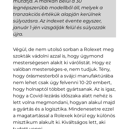
mutatja. A márkán belül a 30
legnépszerűbb modellből áll, melyek a
tranzakciós értékük alapján kerülnek
súlyozásra. Az indexet évente egyszer,
január 1-jén vizsgálják felül és súlyozzák
újra.
Végül, de nem utolsó sorban a Rolexet meg
szokták vádolni azzal is, hogy úgymond
mesterségesen alakít ki várólistát. Hogy ez
valóban mesterséges-e, nem tudjuk. Tény,
hogy órásmesterből a svájci manufaktúrába
nem lehet csak úgy felvenni 10-20 embert,
hogy holnaptól többet gyártsanak. Az is igaz,
hogy a Covid-lezárás időszaka alatt nehéz is
lett volna megmondani, hogyan alakul majd
a gyártás és a logisztika. Mindenesetre ezzel
a magatartással a Rolexek körül egy különös
misztikum alakult ki. Kiváltságos lett, aki
tudott venni.