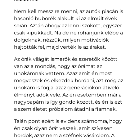
Nem kell messzire menni, az autók piacán is
hasonló buborék alakult ki az elmúlt évek
során. Aztán ahogy az lenni szokott, egyszer
csak kipukkadt. Na de ne rohanjunk elébe a
dolgoknak, nézzük, milyen motivációk
hajtották fel, majd verték le az árakat.
Az órák világát ismerők és szeretők között
van az a mondás, hogy az órámat az
unokámnak vettem. Azaz amit én most
megveszek és elkezdek hordani, azt még az
unokám is fogja, azaz generációkon átívelő
élményt adok vele. Az én esetemben már a
nagypapám is így gondolkozott, és én is ezt
a szemléletet próbálom átadni a fiamnak.
Talán pont ezért is evidens számomra, hogy
én csak olyan órát veszek, amit szívesen
hordok, azaz nem a széfnek vásárolom. A