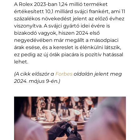
A Rolex 2023-ban 1,24 millió terméket
értékesített 10,1 milliárd svájci frankért, ami 11
százalékos növekedést jelent az előző évhez
viszonyítva. A svájci gyártó idei évére is
bizakodó vagyok, hiszen 2024 első
negyedévében már megállt a másodpiaci
árak esése, és a kereslet is élénkülni látszik,
ez pedig az új órák piacára is pozitív hatással
lehet.
(A cikk először a
Forbes
oldalán jelent meg
2024. május 9-én.)