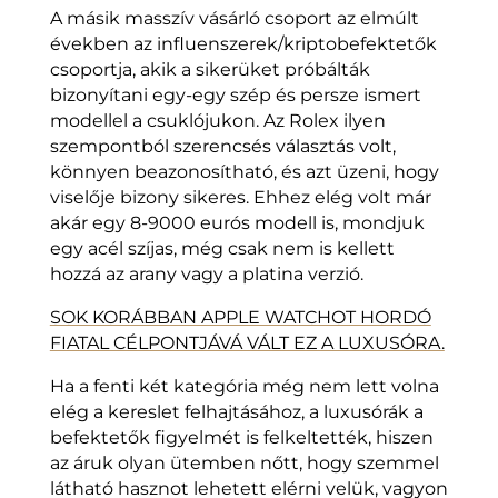
A másik masszív vásárló csoport az elmúlt
években az influenszerek/kriptobefektetők
csoportja, akik a sikerüket próbálták
bizonyítani egy-egy szép és persze ismert
modellel a csuklójukon. Az Rolex ilyen
szempontból szerencsés választás volt,
könnyen beazonosítható, és azt üzeni, hogy
viselője bizony sikeres. Ehhez elég volt már
akár egy 8-9000 eurós modell is, mondjuk
egy acél szíjas, még csak nem is kellett
hozzá az arany vagy a platina verzió.
SOK KORÁBBAN APPLE WATCHOT HORDÓ
FIATAL CÉLPONTJÁVÁ VÁLT EZ A LUXUSÓRA.
Ha a fenti két kategória még nem lett volna
elég a kereslet felhajtásához, a luxusórák a
befektetők figyelmét is felkeltették, hiszen
az áruk olyan ütemben nőtt, hogy szemmel
látható hasznot lehetett elérni velük, vagyon