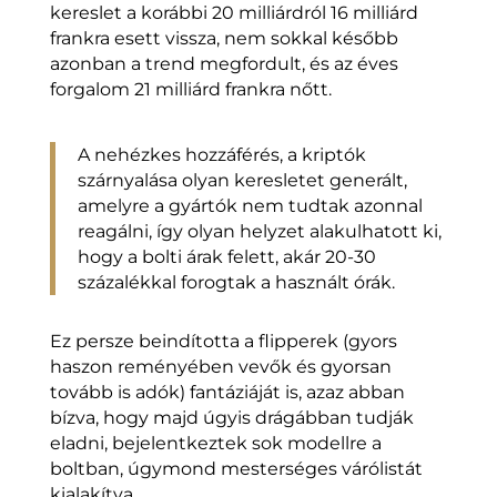
kereslet a korábbi 20 milliárdról 16 milliárd
frankra esett vissza, nem sokkal később
azonban a trend megfordult, és az éves
forgalom 21 milliárd frankra nőtt.
A nehézkes hozzáférés, a kriptók
szárnyalása olyan keresletet generált,
amelyre a gyártók nem tudtak azonnal
reagálni, így olyan helyzet alakulhatott ki,
hogy a bolti árak felett, akár 20-30
százalékkal forogtak a használt órák.
Ez persze beindította a flipperek (gyors
haszon reményében vevők és gyorsan
tovább is adók) fantáziáját is, azaz abban
bízva, hogy majd úgyis drágábban tudják
eladni, bejelentkeztek sok modellre a
boltban, úgymond mesterséges várólistát
kialakítva.