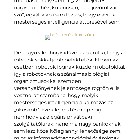
mondása, mely szerint „az előrejelzés
nagyon nehéz, különösen, ha a jövőről van
szó”, egyáltalán nem biztos, hogy elavul a
mesterséges intelligencia áttörésével sem.
De tegyük fel, hogy idővel az derül ki, hogy a
robotok sokkal jobb befektetők. Ebben az
esetben robotok fognak küzdeni robotokkal,
így a robotoknak a szánalmas biológiai
organizmusokkal szembeni
versenyelőnyének jelentősége rögtön el is
veszne, az számítana, hogy melyik
mesterséges intelligencia alkalmazás az
„okosabb”. Ezek fejlesztésére pedig
nemhogy az elegáns privátbaki
szolgáltatóknak, hanem a nagy bankoknak
sem lesz közelítőleg annyi lehetősége sem,
mint az információtechnológiai óriásoknak.