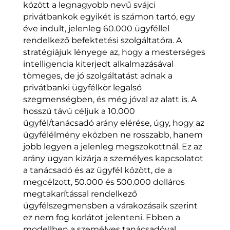
között a legnagyobb nevű svájci
privátbankok egyikét is számon tartó, egy
éve indult, jelenleg 60.000 ügyféllel
rendelkező befektetési szolgáltatóra. A
stratégiájuk lényege az, hogy a mesterséges
intelligencia kiterjedt alkalmazásával
tömeges, de jó szolgáltatást adnak a
privátbanki ügyfélkör legalsó
szegmenségben, és még jóval az alatt is. A
hosszú távú céljuk a 10.000
ügyfél/tanácsadó arány elérése, úgy, hogy az
ügyfélélmény eközben ne rosszabb, hanem
jobb legyen a jelenleg megszokottnál. Ez az
arány ugyan kizárja a személyes kapcsolatot
a tanácsadó és az ügyfél között, de a
megcélzott, 50.000 és 500.000 dolláros
megtakarítással rendelkező
ügyfélszegmensben a várakozásaik szerint
ez nem fog korlátot jelenteni. Ebben a
modellben a személyes tanácsadóval