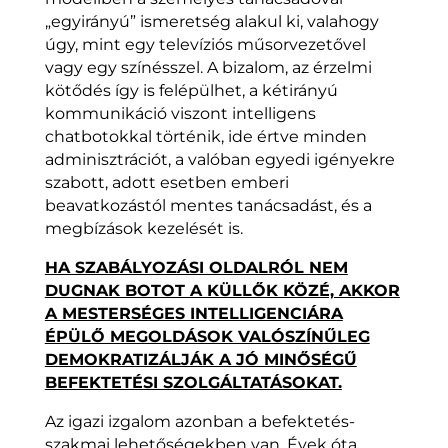
„egyirányú” ismeretség alakul ki, valahogy
úgy, mint egy televíziós műsorvezetővel
vagy egy színésszel. A bizalom, az érzelmi
kötődés így is felépülhet, a kétirányú
kommunikáció viszont intelligens
chatbotokkal történik, ide értve minden
adminisztrációt, a valóban egyedi igényekre
szabott, adott esetben emberi
beavatkozástól mentes tanácsadást, és a
megbízások kezelését is.
HA SZABÁLYOZÁSI OLDALRÓL NEM
DUGNAK BOTOT A KÜLLŐK KÖZÉ, AKKOR
A MESTERSÉGES INTELLIGENCIÁRA
ÉPÜLŐ MEGOLDÁSOK VALÓSZÍNŰLEG
DEMOKRATIZÁLJÁK A JÓ MINŐSÉGŰ
BEFEKTETÉSI SZOLGÁLTATÁSOKAT.
Az igazi izgalom azonban a befektetés-
szakmai lehetőségekben van. Évek óta