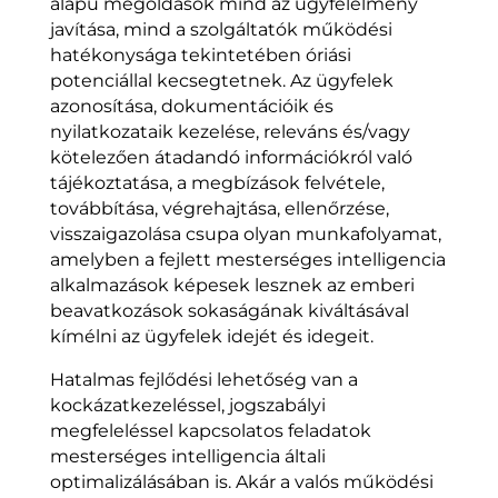
alapú megoldások mind az ügyfélélmény
javítása, mind a szolgáltatók működési
hatékonysága tekintetében óriási
potenciállal kecsegtetnek. Az ügyfelek
azonosítása, dokumentációik és
nyilatkozataik kezelése, releváns és/vagy
kötelezően átadandó információkról való
tájékoztatása, a megbízások felvétele,
továbbítása, végrehajtása, ellenőrzése,
visszaigazolása csupa olyan munkafolyamat,
amelyben a fejlett mesterséges intelligencia
alkalmazások képesek lesznek az emberi
beavatkozások sokaságának kiváltásával
kímélni az ügyfelek idejét és idegeit.
Hatalmas fejlődési lehetőség van a
kockázatkezeléssel, jogszabályi
megfeleléssel kapcsolatos feladatok
mesterséges intelligencia általi
optimalizálásában is. Akár a valós működési