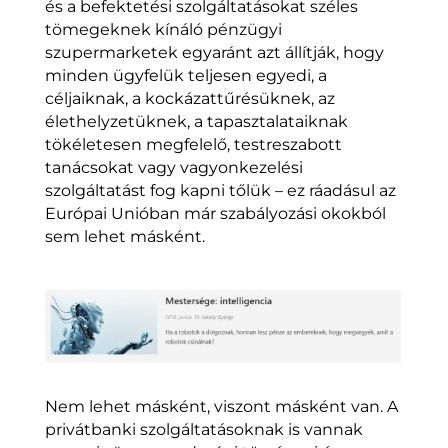
és a befektetési szolgáltatásokat széles
tömegeknek kínáló pénzügyi
szupermarketek egyaránt azt állítják, hogy
minden ügyfelük teljesen egyedi, a
céljaiknak, a kockázattűrésüknek, az
élethelyzetüknek, a tapasztalataiknak
tökéletesen megfelelő, testreszabott
tanácsokat vagy vagyonkezelési
szolgáltatást fog kapni tőlük – ez ráadásul az
Európai Unióban már szabályozási okokból
sem lehet másként.
Nem lehet másként, viszont másként van. A
privátbanki szolgáltatásoknak is vannak