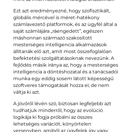
Ezt azt eredményezné, hogy szofisztikált,
globális mércével is méret-hatékony
számlavezető platformok, és az ügyfél által a
saját számlájára „ráengedett”, egészen
máshonnan származó szakosított
mesterséges intelligencia alkalmazások
állítanák elő azt, amit most összefoglalóan
befektetési szolgáltatásoknak nevezünk. A
fejlődés másik iránya az, hogy a mesterséges
intelligencia a döntéshozatal és a tanácsadói
munka egy eddig sosem látott képességű
szoftveres támogatását hozza el, de nem
váltja ki azt.
A jövőről lévén szó, biztosan legfeljebb azt
tudhatjuk minderről, hogy az evolúció
logikája ki fogja próbálni az összes
lehetséges variációt, könyörtelen
versenyben, amiből az ügyfelek így vagy