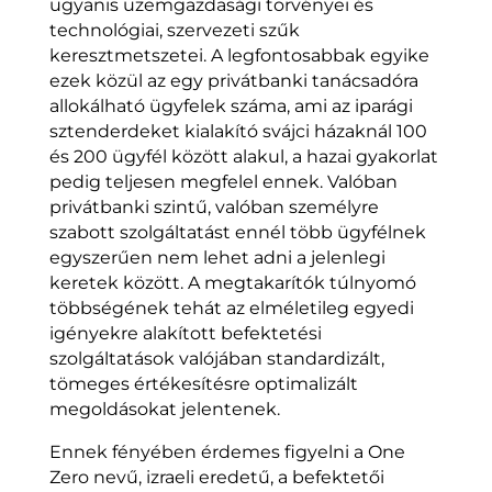
ugyanis üzemgazdasági törvényei és
technológiai, szervezeti szűk
keresztmetszetei. A legfontosabbak egyike
ezek közül az egy privátbanki tanácsadóra
allokálható ügyfelek száma, ami az iparági
sztenderdeket kialakító svájci házaknál 100
és 200 ügyfél között alakul, a hazai gyakorlat
pedig teljesen megfelel ennek. Valóban
privátbanki szintű, valóban személyre
szabott szolgáltatást ennél több ügyfélnek
egyszerűen nem lehet adni a jelenlegi
keretek között. A megtakarítók túlnyomó
többségének tehát az elméletileg egyedi
igényekre alakított befektetési
szolgáltatások valójában standardizált,
tömeges értékesítésre optimalizált
megoldásokat jelentenek.
Ennek fényében érdemes figyelni a One
Zero nevű, izraeli eredetű, a befektetői