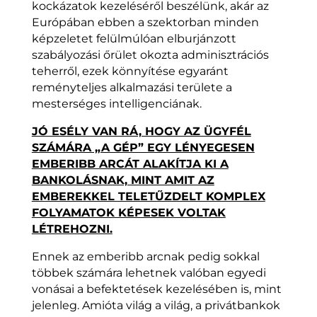
kockázatok kezeléséről beszélünk, akár az
Európában ebben a szektorban minden
képzeletet felülmúlóan elburjánzott
szabályozási őrület okozta adminisztrációs
teherről, ezek könnyítése egyaránt
reményteljes alkalmazási területe a
mesterséges intelligenciának.
JÓ ESÉLY VAN RÁ, HOGY AZ ÜGYFÉL
SZÁMÁRA „A GÉP” EGY LÉNYEGESEN
EMBERIBB ARCÁT ALAKÍTJA KI A
BANKOLÁSNAK, MINT AMIT AZ
EMBEREKKEL TELETŰZDELT KOMPLEX
FOLYAMATOK KÉPESEK VOLTAK
LÉTREHOZNI.
Ennek az emberibb arcnak pedig sokkal
többek számára lehetnek valóban egyedi
vonásai a befektetések kezelésében is, mint
jelenleg. Amióta világ a világ, a privátbankok