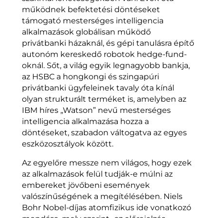
működnek befektetési döntéseket
támogató mesterséges intelligencia
alkalmazások globálisan működő
privátbanki házaknál, és gépi tanulásra építő
autonóm kereskedő robotok hedge-fund-
oknál. Sőt, a világ egyik legnagyobb bankja,
az HSBC a hongkongi és szingapúri
privátbanki ügyfeleinek tavaly óta kínál
olyan strukturált terméket is, amelyben az
IBM híres „Watson” nevű mesterséges
intelligencia alkalmazása hozza a
döntéseket, szabadon váltogatva az egyes
eszközosztályok között.
Az egyelőre messze nem világos, hogy ezek
az alkalmazások felül tudják-e múlni az
embereket jövőbeni események
valószínűségének a megítélésében. Niels
Bohr Nobel-díjas atomfizikus ide vonatkozó