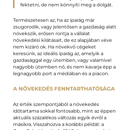
fektetni, de nem könnyíti meg a dolgát.
Természetesen az, ha az iparág már
zsugorodik, vagy jelentősen a gazdaság alatt
növekszik, erősen rontja a vállalat
növekedési kilátásait, de ez alapjában véve
nem kizáró ok. Ha növekvő cégeket
keresünk, az ideális iparág az, amelyik a
gazdasággal egy ütemben, vagy valamivel
nagyobb ütemben nő, és nem kavarja épp a
legnagyobb port a médiában és a piacon.
A NÖVEKEDÉS FENNTARTHATÓSÁGA
Az érték szempontjából a növekedés
időtartama sokkal fontosabb, mint az éppen
aktuális százalékos változás egyik évről a
másikra. Visszahozva a korábbi példát: a