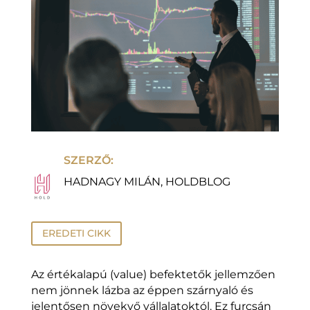
SZERZŐ:
HADNAGY MILÁN, HOLDBLOG
EREDETI CIKK
Az értékalapú (value) befektetők jellemzően
nem jönnek lázba az éppen szárnyaló és
jelentősen növekvő vállalatoktól. Ez furcsán