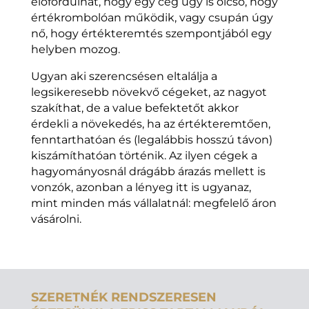
előfordulhat, hogy egy cég úgy is olcsó, hogy
értékrombolóan működik, vagy csupán úgy
nő, hogy értékteremtés szempontjából egy
helyben mozog.
Ugyan aki szerencsésen eltalálja a
legsikeresebb növekvő cégeket, az nagyot
szakíthat, de a value befektetőt akkor
érdekli a növekedés, ha az értékteremtően,
fenntarthatóan és (legalábbis hosszú távon)
kiszámíthatóan történik. Az ilyen cégek a
hagyományosnál drágább árazás mellett is
vonzók, azonban a lényeg itt is ugyanaz,
mint minden más vállalatnál: megfelelő áron
vásárolni.
SZERETNÉK RENDSZERESEN