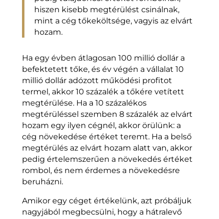
hiszen kisebb megtérülést csinálnak,
mint a cég tőkeköltsége, vagyis az elvárt
hozam.
Ha egy évben átlagosan 100 millió dollár a
befektetett tőke, és év végén a vállalat 10
millió dollár adózott működési profitot
termel, akkor 10 százalék a tőkére vetített
megtérülése. Ha a 10 százalékos
megtérüléssel szemben 8 százalék az elvárt
hozam egy ilyen cégnél, akkor örülünk: a
cég növekedése értéket teremt. Ha a belső
megtérülés az elvárt hozam alatt van, akkor
pedig értelemszerűen a növekedés értéket
rombol, és nem érdemes a növekedésre
beruházni.
Amikor egy céget értékelünk, azt próbáljuk
nagyjából megbecsülni, hogy a hátralevő