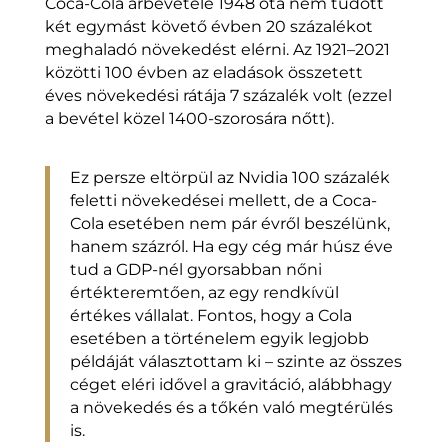
Coca-Cola árbevétele 1948 óta nem tudott
két egymást követő évben 20 százalékot
meghaladó növekedést elérni. Az 1921–2021
közötti 100 évben az eladások összetett
éves növekedési rátája 7 százalék volt (ezzel
a bevétel közel 1400-szorosára nőtt).
Ez persze eltörpül az Nvidia 100 százalék
feletti növekedései mellett, de a Coca-
Cola esetében nem pár évről beszélünk,
hanem százról. Ha egy cég már húsz éve
tud a GDP-nél gyorsabban nőni
értékteremtően, az egy rendkívül
értékes vállalat. Fontos, hogy a Cola
esetében a történelem egyik legjobb
példáját választottam ki – szinte az összes
céget eléri idővel a gravitáció, alábbhagy
a növekedés és a tőkén való megtérülés
is.