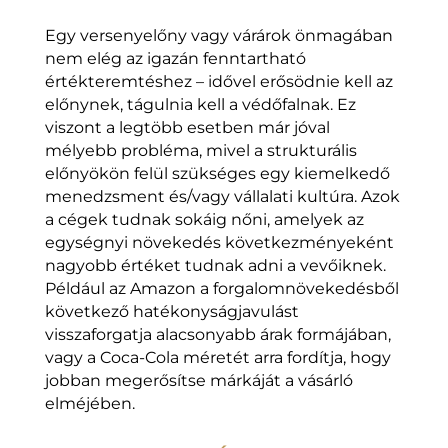
Egy versenyelőny vagy várárok önmagában
nem elég az igazán fenntartható
értékteremtéshez – idővel erősödnie kell az
előnynek, tágulnia kell a védőfalnak. Ez
viszont a legtöbb esetben már jóval
mélyebb probléma, mivel a strukturális
előnyökön felül szükséges egy kiemelkedő
menedzsment és/vagy vállalati kultúra. Azok
a cégek tudnak sokáig nőni, amelyek az
egységnyi növekedés következményeként
nagyobb értéket tudnak adni a vevőiknek.
Például az Amazon a forgalomnövekedésből
következő hatékonyságjavulást
visszaforgatja alacsonyabb árak formájában,
vagy a Coca-Cola méretét arra fordítja, hogy
jobban megerősítse márkáját a vásárló
elméjében.