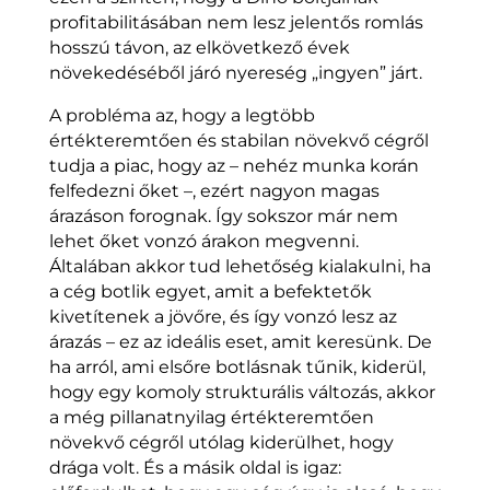
profitabilitásában nem lesz jelentős romlás
hosszú távon, az elkövetkező évek
növekedéséből járó nyereség „ingyen” járt.
A probléma az, hogy a legtöbb
értékteremtően és stabilan növekvő cégről
tudja a piac, hogy az – nehéz munka korán
felfedezni őket –, ezért nagyon magas
árazáson forognak. Így sokszor már nem
lehet őket vonzó árakon megvenni.
Általában akkor tud lehetőség kialakulni, ha
a cég botlik egyet, amit a befektetők
kivetítenek a jövőre, és így vonzó lesz az
árazás – ez az ideális eset, amit keresünk. De
ha arról, ami elsőre botlásnak tűnik, kiderül,
hogy egy komoly strukturális változás, akkor
a még pillanatnyilag értékteremtően
növekvő cégről utólag kiderülhet, hogy
drága volt. És a másik oldal is igaz: