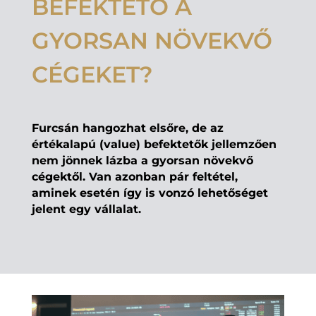
BEFEKTETŐ A
GYORSAN NÖVEKVŐ
CÉGEKET?
Furcsán hangozhat elsőre, de az
értékalapú (value) befektetők jellemzően
nem jönnek lázba a gyorsan növekvő
cégektől. Van azonban pár feltétel,
aminek esetén így is vonzó lehetőséget
jelent egy vállalat.