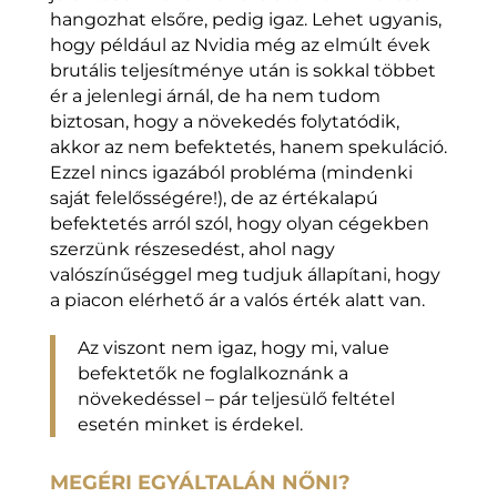
hangozhat elsőre, pedig igaz. Lehet ugyanis,
hogy például az Nvidia még az elmúlt évek
brutális teljesítménye után is sokkal többet
ér a jelenlegi árnál, de ha nem tudom
biztosan, hogy a növekedés folytatódik,
akkor az nem befektetés, hanem spekuláció.
Ezzel nincs igazából probléma (mindenki
saját felelősségére!), de az értékalapú
befektetés arról szól, hogy olyan cégekben
szerzünk részesedést, ahol nagy
valószínűséggel meg tudjuk állapítani, hogy
a piacon elérhető ár a valós érték alatt van.
Az viszont nem igaz, hogy mi, value
befektetők ne foglalkoznánk a
növekedéssel – pár teljesülő feltétel
esetén minket is érdekel.
MEGÉRI EGYÁLTALÁN NŐNI?