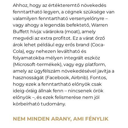
Ahhoz, hogy az értékteremtő növekedés
fenntartható legyen, a cégnek szüksége van
valamilyen fenntartható versenyelőnyre –
vagy ahogy a legendás befektető, Warren
Buffett hívja: várárokra (moat), amely
megvédi az extra profitot. Ez a várat őrző
árok lehet például egy erős brand (Coca-
Cola), egy nehezen leváltható és
folyamatokba mélyen integrált eszköz
(Microsoft-termékek), vagy egy platform,
amely az ügyfélszám növekedésével javítja a
hasznosságát (Facebook, Airbnb). Fontos,
hogy ezek a fenntartható előnyök csak
ideig-óráig állnak fenn – nincsenek örök
előnyök –, és ezek felismerése nem jól
körbeírható tudomány.
NEM MINDEN ARANY, AMI FÉNYLIK