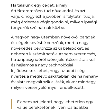
Ha találunk egy céget, amely
értékteremtően tud növekedni, és azt
várjuk, hogy ezt a jövőben is folytatni tudja,
még érdemes végiggondolni, milyen iparági
tényezők szólhatnak közbe.
A nagyon nagy ütemben növekvő iparágak
és cégek kevésbé vonzóak, mert a nagy
növekedés bevonzza az új belépőket, és
nehezen kiszámíthatók. Az sem szerencsés,
ha az iparág időről időre jelentősen átalakul,
és hajlamos a nagy technológiai
fejlődésekre. Lehet, hogy az adott cég
nyertes a meglévő sakktáblán, de ha néhány
év alatt megváltozik a játék, akkor mindegy,
milyen versenyelőnnyel rendelkezett.
Ez nem azt jelenti, hogy lehetetlen egy
value befektetőnek ilyen iparágakba