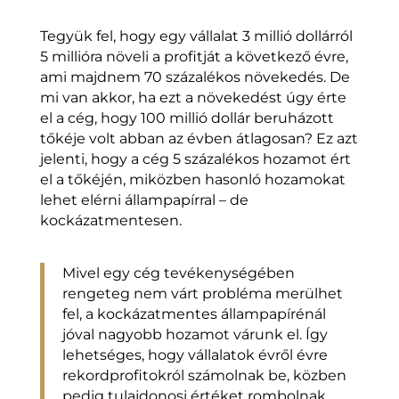
Tegyük fel, hogy egy vállalat 3 millió dollárról
5 millióra növeli a profitját a következő évre,
ami majdnem 70 százalékos növekedés. De
mi van akkor, ha ezt a növekedést úgy érte
el a cég, hogy 100 millió dollár beruházott
tőkéje volt abban az évben átlagosan? Ez azt
jelenti, hogy a cég 5 százalékos hozamot ért
el a tőkéjén, miközben hasonló hozamokat
lehet elérni állampapírral – de
kockázatmentesen.
Mivel egy cég tevékenységében
rengeteg nem várt probléma merülhet
fel, a kockázatmentes állampapírénál
jóval nagyobb hozamot várunk el. Így
lehetséges, hogy vállalatok évről évre
rekordprofitokról számolnak be, közben
pedig tulajdonosi értéket rombolnak,