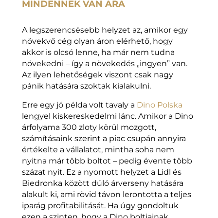
MINDENNEK VAN ÁRA
A legszerencsésebb helyzet az, amikor egy
növekvő cég olyan áron elérhető, hogy
akkor is olcsó lenne, ha már nem tudna
növekedni – így a növekedés „ingyen” van.
Az ilyen lehetőségek viszont csak nagy
pánik hatására szoktak kialakulni.
Erre egy jó példa volt tavaly a
Dino Polska
lengyel kiskereskedelmi lánc. Amikor a Dino
árfolyama 300 zloty körül mozgott,
számításaink szerint a piac csupán annyira
értékelte a vállalatot, mintha soha nem
nyitna már több boltot – pedig évente több
százat nyit. Ez a nyomott helyzet a Lidl és
Biedronka között dúló árverseny hatására
alakult ki, ami rövid távon lerontotta a teljes
iparág profitabilitását. Ha úgy gondoltuk
ezen a szinten, hogy a Dino boltjainak