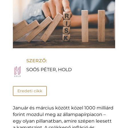
SZERZŐ:
SOÓS PÉTER, HOLD
Eredeti cikk
Január és március között közel 1000 milliárd
forint mozdul meg az állampapírpiacon –
egy olyan pillanatban, amire szépen leesett
a kamatszint. A csökkenő infláció és