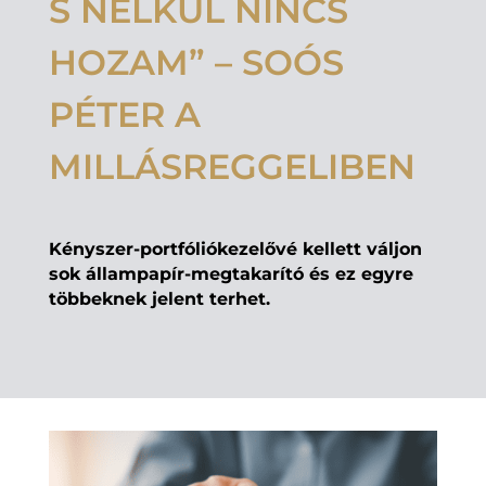
S NÉLKÜL NINCS
HOZAM” – SOÓS
PÉTER A
MILLÁSREGGELIBEN
Kényszer-portfóliókezelővé kellett váljon
sok állampapír-megtakarító és ez egyre
többeknek jelent terhet.