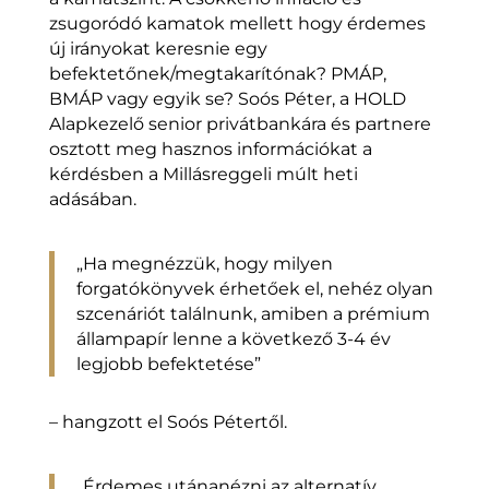
zsugoródó kamatok mellett hogy érdemes
új irányokat keresnie egy
befektetőnek/megtakarítónak? PMÁP,
BMÁP vagy egyik se? Soós Péter, a HOLD
Alapkezelő senior privátbankára és partnere
osztott meg hasznos információkat a
kérdésben a Millásreggeli múlt heti
adásában.
„Ha megnézzük, hogy milyen
forgatókönyvek érhetőek el, nehéz olyan
szcenáriót találnunk, amiben a prémium
állampapír lenne a következő 3-4 év
legjobb befektetése”
– hangzott el Soós Pétertől.
„Érdemes utánanézni az alternatív