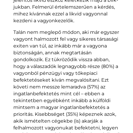
jelentős likvid eszköz keletkezik majd a bvk-
jukban. Felmerül értelemszerűen a kérdés,
mihez kívánnak ezzel a likvid vagyonnal
kezdeni a vagyonkezelők.
Talán nem meglepő módon, aki már egyszer
vagyont halmozott fel vagy sikeres társasági
exiten van túl, az inkább már a vagyona
biztonságán, annak megtartásán
gondolkozik. Ez tükröződik vissza abban,
hogy a válaszadók legnagyobb része (80%) a
vagyonból pénzügyi vagy tőkepiaci
befektetéseket kíván megvalósítani. Ezt
követi nem messze lemaradva (57%) az
ingatlanbefektetés mint cél – ebben a
tekintetben egyébként inkább a külföldi
mintsem a magyar ingatlanbefektetés a
prioritás. Kisebbséget (35%) képeznek azok,
akik ismételten cégekbe (is) akarják a
felhalmozott vagyonukat befektetni, legyen