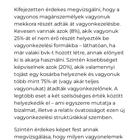
Kifejezetten érdekes megvizsgálni, hogy a
vagyonos magánszemélyek vagyonuk
mekkora részét adták át vagyonkezelésbe.
Kevesen vannak azok (8%), akik vagyonuk
25%-át el nem érő részét helyezték be
vagyonkezelési formákba – láthatóan, ha
már valaki bvk-t hozott létre, annak előnyeit
ki is akarja használni. Szintén kisebbséget
képviselnek azok (20%), akik valamennyi
tojást egy kosárba helyeznek és vagyonuk
több mint 75%-át (vagy akár teljes
vagyonukat) átadták vagyonkezelőnek. A
legtöbb eset a két szélsőséges érték között
helyezkedik el – ami egyszerre mutatja a
bizalmat, illetve a relatív óvatosságot ezen új
vagyonkezelési struktúrákkal szemben.
Szintén érdekes képet fest annak
megvizsgálása, hogy milyen vagyonelemek