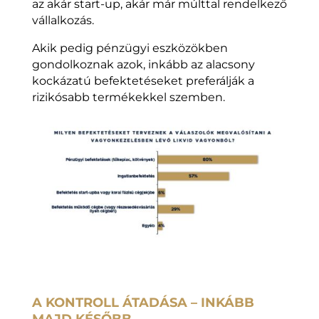
az akár start-up, akár már múlttal rendelkező
vállalkozás.
Akik pedig pénzügyi eszközökben
gondolkoznak azok, inkább az alacsony
kockázatú befektetéseket preferálják a
rizikósabb termékekkel szemben.
A KONTROLL ÁTADÁSA – INKÁBB
MAJD KÉSŐBB