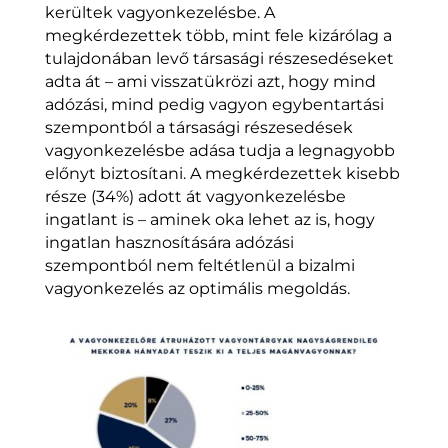
kerültek vagyonkezelésbe. A
megkérdezettek több, mint fele kizárólag a
tulajdonában levő társasági részesedéseket
adta át – ami visszatükrözi azt, hogy mind
adózási, mind pedig vagyon egybentartási
szempontból a társasági részesedések
vagyonkezelésbe adása tudja a legnagyobb
előnyt biztosítani. A megkérdezettek kisebb
része (34%) adott át vagyonkezelésbe
ingatlant is – aminek oka lehet az is, hogy
ingatlan hasznosítására adózási
szempontból nem feltétlenül a bizalmi
vagyonkezelés az optimális megoldás.