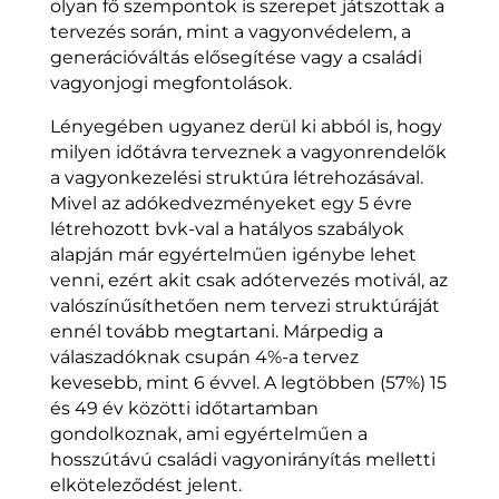
olyan fő szempontok is szerepet játszottak a
tervezés során, mint a vagyonvédelem, a
generációváltás elősegítése vagy a családi
vagyonjogi megfontolások.
Lényegében ugyanez derül ki abból is, hogy
milyen időtávra terveznek a vagyonrendelők
a vagyonkezelési struktúra létrehozásával.
Mivel az adókedvezményeket egy 5 évre
létrehozott bvk-val a hatályos szabályok
alapján már egyértelműen igénybe lehet
venni, ezért akit csak adótervezés motivál, az
valószínűsíthetően nem tervezi struktúráját
ennél tovább megtartani. Márpedig a
válaszadóknak csupán 4%-a tervez
kevesebb, mint 6 évvel. A legtöbben (57%) 15
és 49 év közötti időtartamban
gondolkoznak, ami egyértelműen a
hosszútávú családi vagyonirányítás melletti
elköteleződést jelent.