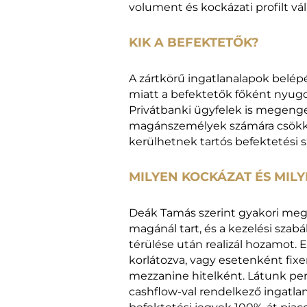
volument és kockázati profilt vál
KIK A BEFEKTETŐK?
A zártkörű ingatlanalapok belé
miatt a befektetők főként nyugdí
Privátbanki ügyfelek is megeng
magánszemélyek számára csökke
kerülhetnek tartós befektetési s
MILYEN KOCKÁZAT ÉS MIL
Deák Tamás szerint gyakori mego
magánál tart, és a kezelési szabál
térülése után realizál hozamot. 
korlátozva, vagy esetenként fixe
mezzanine hitelként. Látunk pers
cashflow-val rendelkező ingatla