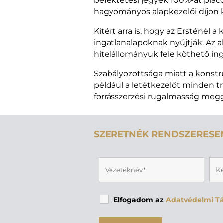
befektetési jegyek 100%-át piaco
hagyományos alapkezelői díjon k
Kitért arra is, hogy az Ersténél 
ingatlanalapoknak nyújtják. Az a
hitelállományuk fele köthető in
Szabályozottsága miatt a konst
például a letétkezelőt minden t
forrásszerzési rugalmasság megg
SZERETNÉK RENDSZERESEN
Elfogadom az
Adatvédelmi Tá