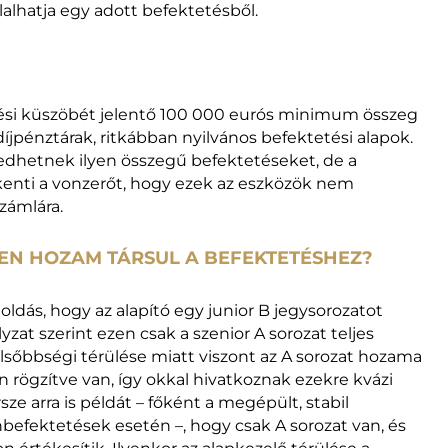
lalhatja egy adott befektetésből.
pési küszöbét jelentő 100 000 eurós minimum összeg
jpénztárak, ritkábban nyilvános befektetési alapok.
edhetnek ilyen összegű befektetéseket, de a
nti a vonzerőt, hogy ezek az eszközök nem
zámlára.
YEN HOZAM TÁRSUL A BEFEKTETÉSHEZ?
ldás, hogy az alapító egy junior B jegysorozatot
yzat szerint ezen csak a szenior A sorozat teljes
Elsőbbségi térülése miatt viszont az A sorozat hozama
n rögzítve van, így okkal hivatkoznak ezekre kvázi
ze arra is példát – főként a megépült, stabil
nbefektetések esetén –, hogy csak A sorozat van, és