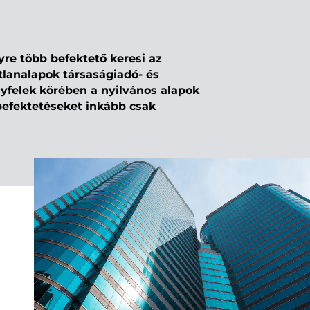
yre több befektető keresi az
atlanalapok társaságiadó- és
yfelek körében a nyilvános alapok
befektetéseket inkább csak