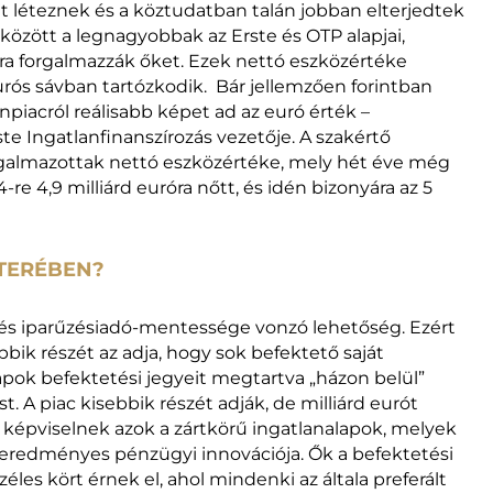
t léteznek és a köztudatban talán jobban elterjedtek
 között a legnagyobbak az Erste és OTP alapjai,
ra forgalmazzák őket. Ezek nettó eszközértéke
eurós sávban tartózkodik. Bár jellemzően forintban
npiacról reálisabb képet ad az euró érték –
e Ingatlanfinanszírozás vezetője. A szakértő
rgalmazottak nettó eszközértéke, mely hét éve még
4-re 4,9 milliárd euróra nőtt, és idén bizonyára az 5
TTERÉBEN?
 és iparűzésiadó-mentessége vonzó lehetőség. Ezért
bik részét az adja, hogy sok befektető saját
alapok befektetési jegyeit megtartva „házon belül”
t. A piac kisebbik részét adják, de milliárd eurót
képviselnek azok a zártkörű ingatlanalapok, melyek
d eredményes pénzügyi innovációja. Ők a befektetési
éles kört érnek el, ahol mindenki az általa preferált