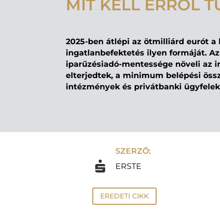
MIT KELL ERRŐL T
2025-ben átlépi az ötmilliárd eurót a
ingatlanbefektetés ilyen formáját. Az
iparűzésiadó-mentessége növeli az i
elterjedtek, a minimum belépési öss
intézmények és privátbanki ügyfel
SZERZŐ:
ERSTE
EREDETI CIKK