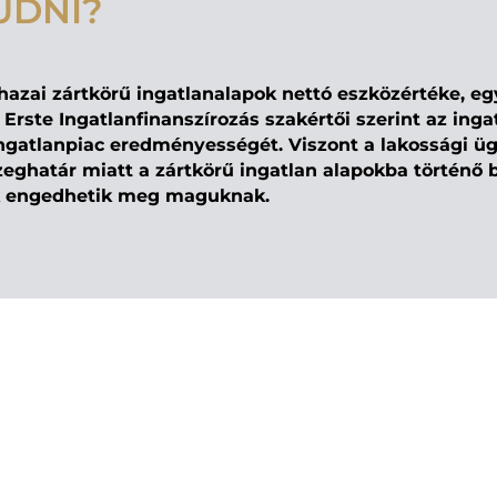
UDNI?
 hazai zártkörű ingatlanalapok nettó eszközértéke, eg
 Erste Ingatlanfinanszírozás szakértői szerint az ing
ngatlanpiac eredményességét. Viszont a lakossági üg
zeghatár miatt a zártkörű ingatlan alapokba történő 
ek engedhetik meg maguknak.