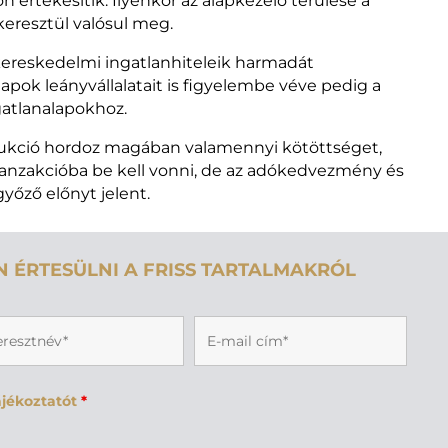
n értékesítik. Ilyenkor az alapkezelő térülése a
eresztül valósul meg.
a kereskedelmi ingatlanhiteleik harmadát
lapok leányvállalatait is figyelembe véve pedig a
gatlanalapokhoz.
rukció hordoz magában valamennyi kötöttséget,
ranzakcióba be kell vonni, de az adókedvezmény és
yőző előnyt jelent.
 ÉRTESÜLNI A FRISS TARTALMAKRÓL
jékoztatót
*