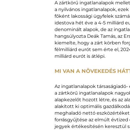
A zártkörű ingatlanalapok mellet
a nyilvános ingatlanalapok, ezek
főként lakossági ügyfelek számá
idestova hét éve a 4-5 milliárd 
denominált alapok, de az ingatla
hangsúlyozta Deák Tamás, az Erst
kiemelte, hogy
a zárt körben fo
félmilliárd eurót sem érte el, 202
milliárd eurót is átlépi.
MI VAN A NÖVEKEDÉS HÁ
Az ingatlanalapok társaságiadó-
a zártkörű ingatlanalapok nagyob
alapkezelőt hozott létre, és az 
alakított ki optimális gazdálkodás
meghaladó nettó eszközértéket 
forrásgyűjtése az elmúlt évtize
jegyek értékesítésén keresztül sz