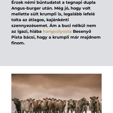
Érzek némi bűntudatot a tegnapi dupla
Angus-burger után. Még jó, hogy volt
mellette sült krumpli is, legalább lefelé
tolta az átlagos, kajánkénti
szennyezésemet. Ám a buci nélkül nem
az igazi, hiába
hangsúlyozta
Besenyő
Pista bácsi, hogy a krumpli már majdnem
finom.