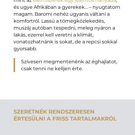
mint az
élelmiszerek egy jelentős hányada
,
és ugye Afrikában a gyerekek… – nyugtatom
magam. Baromi nehéz ugyanis váltani a
komfortról. Lassú a tömegközlekedés,
muszáj autóban tespedni, meleg nyáron a
lakás, ezerrel kell veretni a klímát,
vonatozhatnánk is sokat, de a repcsi sokkal
gyorsabb.
Szívesen megmentenénk az éghajlatot,
csak tenni ne kelljen érte.
SZERETNÉK RENDSZERESEN
ÉRTESÜLNI A FRISS TARTALMAKRÓL