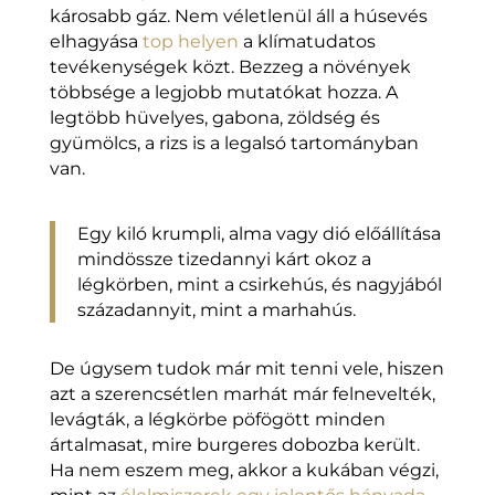
károsabb gáz. Nem véletlenül áll a húsevés
elhagyása
top helyen
a klímatudatos
tevékenységek közt. Bezzeg a növények
többsége a legjobb mutatókat hozza. A
legtöbb hüvelyes, gabona, zöldség és
gyümölcs, a rizs is a legalsó tartományban
van.
Egy kiló krumpli, alma vagy dió előállítása
mindössze tizedannyi kárt okoz a
légkörben, mint a csirkehús, és nagyjából
századannyit, mint a marhahús.
De úgysem tudok már mit tenni vele, hiszen
azt a szerencsétlen marhát már felnevelték,
levágták, a légkörbe pöfögött minden
ártalmasat, mire burgeres dobozba került.
Ha nem eszem meg, akkor a kukában végzi,