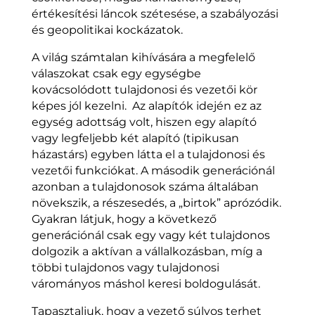
értékesítési láncok szétesése, a szabályozási
és geopolitikai kockázatok.
A világ számtalan kihívására a megfelelő
válaszokat csak egy egységbe
kovácsolódott tulajdonosi és vezetői kör
képes jól kezelni. Az alapítók idején ez az
egység adottság volt, hiszen egy alapító
vagy legfeljebb két alapító (tipikusan
házastárs) egyben látta el a tulajdonosi és
vezetői funkciókat. A második generációnál
azonban a tulajdonosok száma általában
növekszik, a részesedés, a „birtok” aprózódik.
Gyakran látjuk, hogy a következő
generációnál csak egy vagy két tulajdonos
dolgozik a aktívan a vállalkozásban, míg a
többi tulajdonos vagy tulajdonosi
várományos máshol keresi boldogulását.
Tapasztaljuk, hogy a vezető súlyos terhet