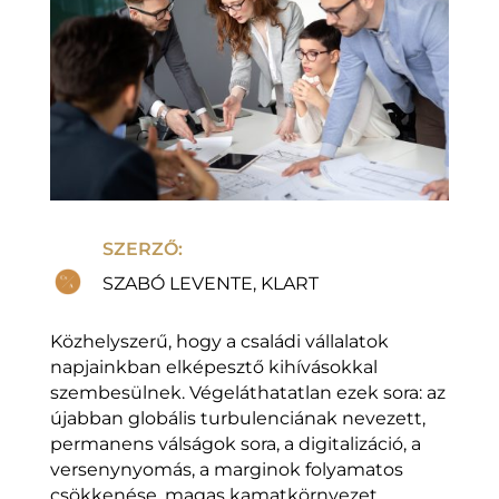
SZERZŐ:
SZABÓ LEVENTE, KLART
Közhelyszerű, hogy a családi vállalatok
napjainkban elképesztő kihívásokkal
szembesülnek. Végeláthatatlan ezek sora: az
újabban globális turbulenciának nevezett,
permanens válságok sora, a digitalizáció, a
versenynyomás, a marginok folyamatos
csökkenése, magas kamatkörnyezet,