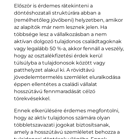
Először is érdemes rátekinteni a
döntéshozatali struktúrára abban a
(remélhetőleg jövőbeni) helyzetben, amikor
az alapítók már nem lesznek jelen. Ha
többsége lesz a vállalkozásban a nem
aktívan dolgozó tulajdonos családtagoknak
vagy legalább 50 %-a, akkor fennáll a veszély,
hogy az osztalékfizetési érdek kerül
túlsúlyba a tulajdonosok között vagy
patthelyzet alakul ki. A rövidtávú
jövedelemtermelés szemlélet eluralkodása
éppen ellentétes a családi vállalat
hosszútávú fennmaradását célzó
törekvésekkel.
Ennek elkerülésére érdemes megfontolni,
hogy az aktív tulajdonos számára olyan
többletszavazati jogokat biztosítsanak,
amely a hosszútávú szemléletet behozza a