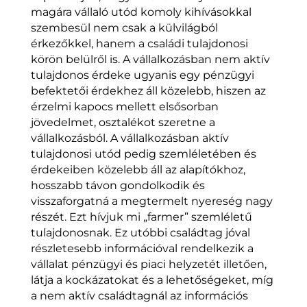
magára vállaló utód komoly kihívásokkal
szembesül nem csak a külvilágból
érkezőkkel, hanem a családi tulajdonosi
körön belülről is. A vállalkozásban nem aktív
tulajdonos érdeke ugyanis egy pénzügyi
befektetői érdekhez áll közelebb, hiszen az
érzelmi kapocs mellett elsősorban
jövedelmet, osztalékot szeretne a
vállalkozásból. A vállalkozásban aktív
tulajdonosi utód pedig szemléletében és
érdekeiben közelebb áll az alapítókhoz,
hosszabb távon gondolkodik és
visszaforgatná a megtermelt nyereség nagy
részét. Ezt hívjuk mi „farmer” szemléletű
tulajdonosnak. Ez utóbbi családtag jóval
részletesebb információval rendelkezik a
vállalat pénzügyi és piaci helyzetét illetően,
látja a kockázatokat és a lehetőségeket, míg
a nem aktív családtagnál az információs