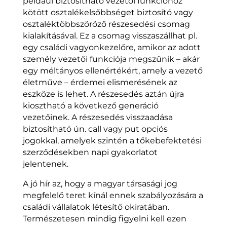
például biztosítható vezetői funkcióhoz
kötött osztalékelsőbbséget biztosító vagy
osztaléktöbbszöröző részesedési csomag
kialakításával. Ez a csomag visszaszállhat pl.
egy családi vagyonkezelőre, amikor az adott
személy vezetői funkciója megszűnik – akár
egy méltányos ellenértékért, amely a vezető
életműve – érdemei elismerésének az
eszköze is lehet. A részesedés aztán újra
kiosztható a következő generáció
vezetőinek. A részesedés visszaadása
biztosítható ún. call vagy put opciós
jogokkal, amelyek szintén a tőkebefektetési
szerződésekben napi gyakorlatot
jelentenek.
A jó hír az, hogy a magyar társasági jog
megfelelő teret kínál ennek szabályozására a
családi vállalatok létesítő okiratában.
Természetesen mindig figyelni kell ezen