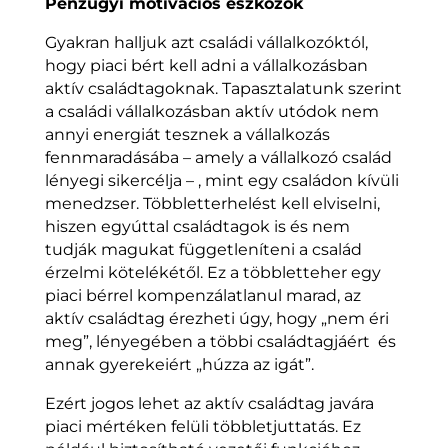
Pénzügyi motivációs eszközök
Gyakran halljuk azt családi vállalkozóktól,
hogy piaci bért kell adni a vállalkozásban
aktív családtagoknak. Tapasztalatunk szerint
a családi vállalkozásban aktív utódok nem
annyi energiát tesznek a vállalkozás
fennmaradásába – amely a vállalkozó család
lényegi sikercélja – , mint egy családon kívüli
menedzser. Többletterhelést kell elviselni,
hiszen egyúttal családtagok is és nem
tudják magukat függetleníteni a család
érzelmi kötelékétől. Ez a többletteher egy
piaci bérrel kompenzálatlanul marad, az
aktív családtag érezheti úgy, hogy „nem éri
meg”, lényegében a többi családtagjáért és
annak gyerekeiért „húzza az igát”.
Ezért jogos lehet az aktív családtag javára
piaci mértéken felüli többletjuttatás. Ez