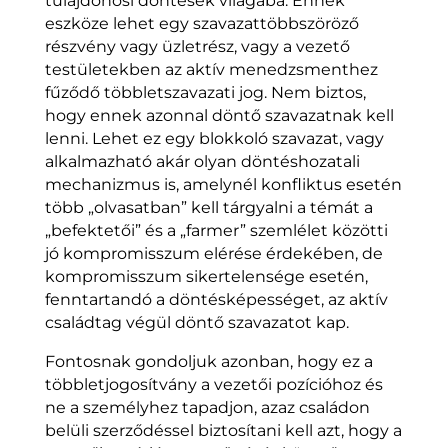
tulajdonosi döntések világába. Ennek
eszköze lehet egy szavazattöbbszöröző
részvény vagy üzletrész, vagy a vezető
testületekben az aktív menedzsmenthez
fűződő többletszavazati jog. Nem biztos,
hogy ennek azonnal döntő szavazatnak kell
lenni. Lehet ez egy blokkoló szavazat, vagy
alkalmazható akár olyan döntéshozatali
mechanizmus is, amelynél konfliktus esetén
több „olvasatban” kell tárgyalni a témát a
„befektetői” és a „farmer” szemlélet közötti
jó kompromisszum elérése érdekében, de
kompromisszum sikertelensége esetén,
fenntartandó a döntésképességet, az aktív
családtag végül döntő szavazatot kap.
Fontosnak gondoljuk azonban, hogy ez a
többletjogosítvány a vezetői pozícióhoz és
ne a személyhez tapadjon, azaz családon
belüli szerződéssel biztosítani kell azt, hogy a