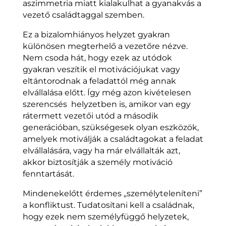
aszimmetria miatt kialakulhat a gyanakvás a
vezető családtaggal szemben.
Ez a bizalomhiányos helyzet gyakran
különösen megterhelő a vezetőre nézve.
Nem csoda hát, hogy ezek az utódok
gyakran veszítik el motivációjukat vagy
eltántorodnak a feladattól még annak
elvállalása előtt. Így még azon kivételesen
szerencsés helyzetben is, amikor van egy
rátermett vezetői utód a második
generációban, szükségesek olyan eszközök,
amelyek motiválják a családtagokat a feladat
elvállalására, vagy ha már elvállalták azt,
akkor biztosítják a személy motiváció
fenntartását.
Mindenekelőtt érdemes „személyteleníteni”
a konfliktust. Tudatosítani kell a családnak,
hogy ezek nem személyfüggő helyzetek,