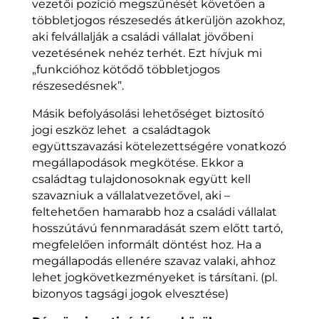
vezetői pozíció megszűnését követően a
többletjogos részesedés átkerüljön azokhoz,
aki felvállalják a családi vállalat jövőbeni
vezetésének nehéz terhét. Ezt hívjuk mi
„funkcióhoz kötődő többletjogos
részesedésnek”.
Másik befolyásolási lehetőséget biztosító
jogi eszköz lehet a családtagok
együttszavazási kötelezettségére vonatkozó
megállapodások megkötése. Ekkor a
családtag tulajdonosoknak együtt kell
szavazniuk a vállalatvezetővel, aki –
feltehetően hamarabb hoz a családi vállalat
hosszútávú fennmaradását szem előtt tartó,
megfelelően informált döntést hoz. Ha a
megállapodás ellenére szavaz valaki, ahhoz
lehet jogkövetkezményeket is társítani. (pl.
bizonyos tagsági jogok elvesztése)