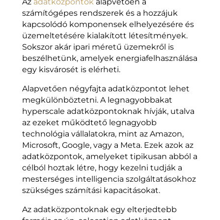
Az
adatközpontok
alapvetően a
számítógépes rendszerek és a hozzájuk
kapcsolódó komponensek elhelyezésére és
üzemeltetésére kialakított létesítmények.
Sokszor akár ipari méretű üzemekről is
beszélhetünk, amelyek energiafelhasználása
egy kisvárosét is elérheti.
Alapvetően négyfajta adatközpontot lehet
megkülönböztetni. A legnagyobbakat
hyperscale adatközpontoknak hívják, utalva
az ezeket működtető legnagyobb
technológia vállalatokra, mint az Amazon,
Microsoft, Google, vagy a Meta. Ezek azok az
adatközpontok, amelyeket tipikusan abból a
célból hoztak létre, hogy kezelni tudják a
mesterséges intelligencia szolgáltatásokhoz
szükséges számítási kapacitásokat.
Az adatközpontoknak egy elterjedtebb