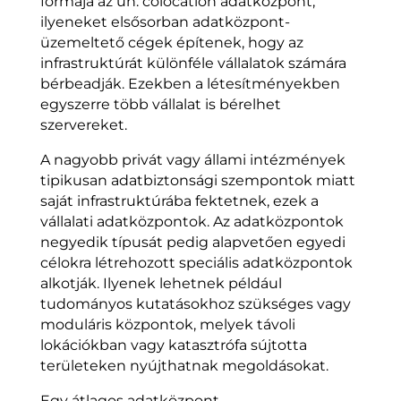
formája az ún. colocation adatközpont,
ilyeneket elsősorban adatközpont-
üzemeltető cégek építenek, hogy az
infrastruktúrát különféle vállalatok számára
bérbeadják. Ezekben a létesítményekben
egyszerre több vállalat is bérelhet
szervereket.
A nagyobb privát vagy állami intézmények
tipikusan adatbiztonsági szempontok miatt
saját infrastruktúrába fektetnek, ezek a
vállalati adatközpontok. Az adatközpontok
negyedik típusát pedig alapvetően egyedi
célokra létrehozott speciális adatközpontok
alkotják. Ilyenek lehetnek például
tudományos kutatásokhoz szükséges vagy
moduláris központok, melyek távoli
lokációkban vagy katasztrófa sújtotta
területeken nyújthatnak megoldásokat.
Egy átlagos adatközpont