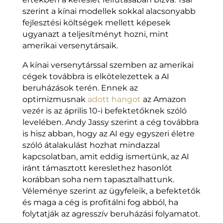
szerint a kínai modellek sokkal alacsonyabb
fejlesztési költségek mellett képesek
ugyanazt a teljesítményt hozni, mint
amerikai versenytársaik.
A kínai versenytárssal szemben az amerikai
cégek továbbra is elkötelezettek a AI
beruházások terén. Ennek az
optimizmusnak
adott hangot
az Amazon
vezér is az április 10-i befektetőknek szóló
levelében. Andy Jassy szerint a cég továbbra
is hisz abban, hogy az AI egy egyszeri életre
szóló átalakulást hozhat mindazzal
kapcsolatban, amit eddig ismertünk, az AI
iránt támasztott kereslethez hasonlót
korábban soha nem tapasztalhattunk.
Véleménye szerint az ügyfeleik, a befektetők
és maga a cég is profitálni fog abból, ha
folytatják az agresszív beruházási folyamatot.