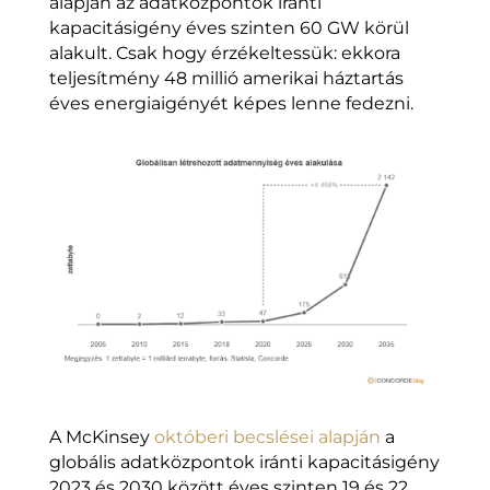
alapján az adatközpontok iránti
kapacitásigény éves szinten 60 GW körül
alakult. Csak hogy érzékeltessük: ekkora
teljesítmény 48 millió amerikai háztartás
éves energiaigényét képes lenne fedezni.
A McKinsey
októberi becslései alapján
a
globális adatközpontok iránti kapacitásigény
2023 és 2030 között éves szinten 19 és 22