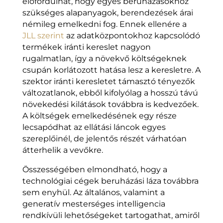
előfordulhat, hogy egyes beruházásokhoz
szükséges alapanyagok, berendezések árai
némileg emelkedni fog. Ennek ellenére a
JLL szerint
az adatközpontokhoz kapcsolódó
termékek iránti kereslet nagyon
rugalmatlan, így a növekvő költségeknek
csupán korlátozott hatása lesz a keresletre. A
szektor iránti keresletet támasztó tényezők
változatlanok, ebből kifolyólag a hosszú távú
növekedési kilátások továbbra is kedvezőek.
A költségek emelkedésének egy része
lecsapódhat az ellátási láncok egyes
szereplőinél, de jelentős részét várhatóan
átterhelik a vevőkre.
Összességében elmondható, hogy a
technológiai cégek beruházási láza továbbra
sem enyhül. Az általános, valamint a
generatív mesterséges intelligencia
rendkívüli lehetőségeket tartogathat, amiről