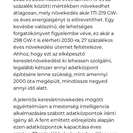
százalék közötti mértékben növekedhet
átlagosan, mely növekedés akár 171-219 GW-
os éves energiaigényt is előrevetíthet. Egy
kevésbe valószínű, de lehetséges
forgatókönyvet figyelembe véve, ez akár a
298 GW-t is elérheti 2030-ra, 27 százalékos
éves növekedési ütemet feltételezve.
Ahhoz, hogy ezt az elképesztő
keresletnövekedést ki lehessen szolgálni,
legalább kétszer annyi adatközpont
építésére lenne szükség, mint amennyi
2000 óta megépült, mindössze negyed
annyi idő alatt.
A jelentős keresletnövekedés mögött
egyértelműen a mesterség intelligencia
alkalmazására szabott adatközpontok iránti
igény áll. A fent említett előrejelzés alapján
ezen adatközpontok kapacitása éves