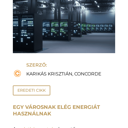
SZERZŐ:
KARIKÁS KRISZTIÁN, CONCORDE
EREDETI CIKK
EGY VÁROSNAK ELÉG ENERGIÁT
HASZNÁLNAK