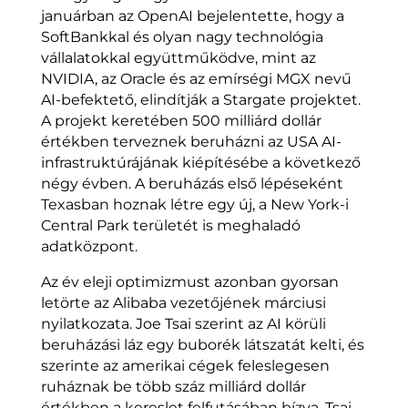
januárban az OpenAI bejelentette, hogy a
SoftBankkal és olyan nagy technológia
vállalatokkal együttműködve, mint az
NVIDIA, az Oracle és az emírségi MGX nevű
AI-befektető, elindítják a Stargate projektet.
A projekt keretében 500 milliárd dollár
értékben terveznek beruházni az USA AI-
infrastruktúrájának kiépítésébe a következő
négy évben. A beruházás első lépéseként
Texasban hoznak létre egy új, a New York-i
Central Park területét is meghaladó
adatközpont.
Az év eleji optimizmust azonban gyorsan
letörte az Alibaba vezetőjének márciusi
nyilatkozata. Joe Tsai szerint az AI körüli
beruházási láz egy buborék látszatát kelti, és
szerinte az amerikai cégek feleslegesen
ruháznak be több száz milliárd dollár
értékben a kereslet felfutásában bízva. Tsai