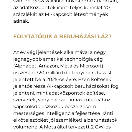
szinten 33 százalékkal növekedne átlagosan,
az adatközpontok iránti teljes kereslet 70
százalékát az MI-kapcsolt létesítmények
adnák.
FOLYTATÓDIK A BERUHÁZÁSI LÁZ?
Az év végi jelentések alkalmával a négy
legnagyobb amerikai technológia cég
(Alphabet, Amazon, Meta és Microsoft)
összesen 320 milliárd dollárnyi beruházást
jelentett be a 2025-ös évre. Ezen költések
jelentős része AI-kapcsolt beruházásokat fog
jelenteni, mint adatközpontok építése,
szerverek, vagy hálózati infrastruktúrához
kapcsolódó eszközök beszerzése. A
mesterséges intelligencia fejlesztése iránti
elköteleződést jól szemlélteti a beruházások
volumene. A Meta által tervezett 2 GW-os