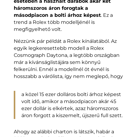
esetében a használt darabok akár két
háromszoros áron forogtak a
másodpiacon a bolti árhoz képest
. Ez a
trend a Rolex több modelljénél is
megfigyelhető volt.
Nézzünk pár példát a Rolex kínálatából. Az
egyik legkeresettebb modell a Rolex
Cosmograph Daytona, a legtöbb országban
már a kívánságlistájára sem könnyű
felkerülni. Ennél a modellnél öt évnél is
hosszabb a várólista, így nem meglepő, hogy
a közel 15 ezer dolláros bolti árhoz képest
volt idő, amikor a másodpiacon akár 45
ezer dollár is elkértek, azaz háromszoros
áron forgott a kiszemelt, újszerű full szett.
Ahogy az alábbi charton is látszik, habár a