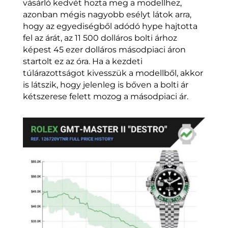
vásárló kedvét hozta meg a modellhez,
azonban mégis nagyobb esélyt látok arra,
hogy az egyediségből adódó hype hajtotta
fel az árát, az 11 500 dolláros bolti árhoz
képest 45 ezer dolláros másodpiaci áron
startolt ez az óra. Ha a kezdeti
túlárazottságot kivesszük a modellből, akkor
is látszik, hogy jelenleg is bőven a bolti ár
kétszerese felett mozog a másodpiaci ár.