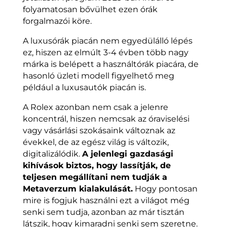
folyamatosan bővülhet ezen órák
forgalmazói köre.
A luxusórák piacán nem egyedülálló lépés
ez, hiszen az elmúlt 3-4 évben több nagy
márka is belépett a használtórák piacára, de
hasonló üzleti modell figyelhető meg
például a luxusautók piacán is.
A Rolex azonban nem csak a jelenre
koncentrál, hiszen nemcsak az óraviselési
vagy vásárlási szokásaink változnak az
évekkel, de az egész világ is változik,
digitalizálódik.
A jelenlegi gazdasági
kihívások biztos, hogy lassítják, de
teljesen megállítani nem tudják a
Metaverzum kialakulását.
Hogy pontosan
mire is fogjuk használni ezt a világot még
senki sem tudja, azonban az már tisztán
látszik, hogy kimaradni senki sem szeretne.