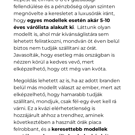
fellendülése és a pénzbőség olyan szinten
megnövelte a keresletet a luxusórák iránt,
hogy
egyes modellek esetén akár 5-10
éves várólista alakult ki
. Láttunk olyan
modellt is, ahol már kívánságlistára sem
lehetett feliratkozni, mondván öt éven belül
biztos nem tudják szállítani az órát.
Javasolták, hogy esetleg más országban is
nézzen körül a kedves vevő, mert
elképzelhető, hogy ott még van kvóta.
Megoldás lehetett az is, ha az adott branden
belül más modellt választ az ember, mert azt
elképzelhető, hogy hamarabb tudják
szállítani, mondjuk, csak fél-egy évet kell rá
várni. Ez a kvázi elérhetetlenség is
hozzájárult ahhoz a trendhez, aminek
következtében a használt órák piaca
felrobbant, és a
keresettebb modellek