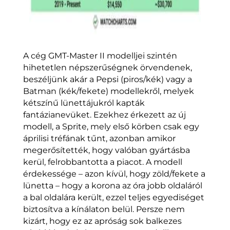
A cég GMT-Master II modelljei szintén
hihetetlen népszerűségnek örvendenek,
beszéljünk akár a Pepsi (piros/kék) vagy a
Batman (kék/fekete) modellekről, melyek
kétszínű lünettájukról kapták
fantázianevüket. Ezekhez érkezett az új
modell, a Sprite, mely első körben csak egy
áprilisi tréfának tűnt, azonban amikor
megerősítették, hogy valóban gyártásba
kerül, felrobbantotta a piacot. A modell
érdekessége – azon kívül, hogy zöld/fekete a
lünetta – hogy a korona az óra jobb oldaláról
a bal oldalára került, ezzel teljes egyediséget
biztosítva a kínálaton belül. Persze nem
kizárt, hogy ez az apróság sok balkezes