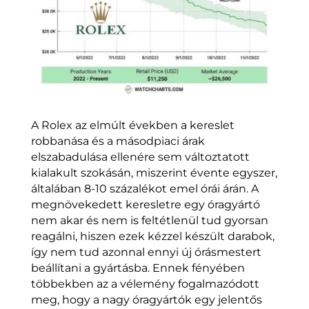
A Rolex az elmúlt években a kereslet
robbanása és a másodpiaci árak
elszabadulása ellenére sem változtatott
kialakult szokásán, miszerint évente egyszer,
általában 8-10 százalékot emel órái árán. A
megnövekedett keresletre egy óragyártó
nem akar és nem is feltétlenül tud gyorsan
reagálni, hiszen ezek kézzel készült darabok,
így nem tud azonnal ennyi új órásmestert
beállítani a gyártásba. Ennek fényében
többekben az a vélemény fogalmazódott
meg, hogy a nagy óragyártók egy jelentős