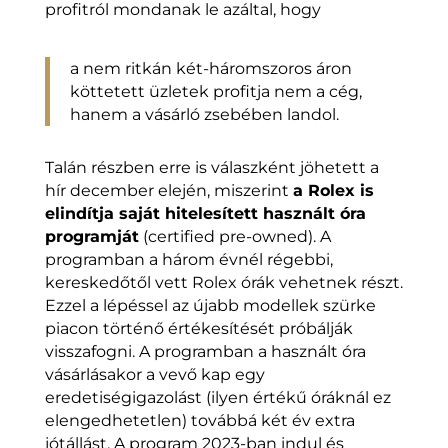
profitról mondanak le azáltal, hogy
a nem ritkán két-háromszoros áron
köttetett üzletek profitja nem a cég,
hanem a vásárló zsebében landol.
Talán részben erre is válaszként jöhetett a
hír december elején, miszerint
a Rolex is
elindítja saját hitelesített használt óra
programját
(certified pre-owned). A
programban a három évnél régebbi,
kereskedőtől vett Rolex órák vehetnek részt.
Ezzel a lépéssel az újabb modellek szürke
piacon történő értékesítését próbálják
visszafogni. A programban a használt óra
vásárlásakor a vevő kap egy
eredetiségigazolást (ilyen értékű óráknál ez
elengedhetetlen) továbbá két év extra
jótállást. A program 2023-ban indul és