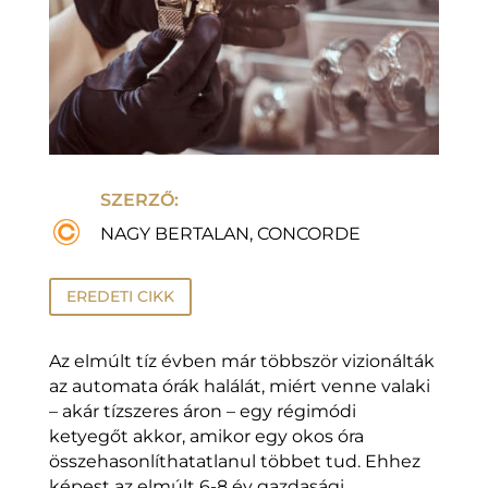
SZERZŐ:
NAGY BERTALAN, CONCORDE
EREDETI CIKK
Az elmúlt tíz évben már többször vizionálták
az automata órák halálát, miért venne valaki
– akár tízszeres áron – egy régimódi
ketyegőt akkor, amikor egy okos óra
összehasonlíthatatlanul többet tud. Ehhez
képest az elmúlt 6-8 év gazdasági