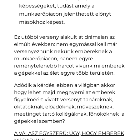
képességeket, tudást amely a
munkaerőpiacon jelenthetett előnyt
másokhoz képest.
Ez utóbbi verseny alakult át drámaian az
elmúlt években: nem egymással kell már
versenyeznünk nekünk embereknek a
munkaerőpiacon, hanem egyre
reménytelenebb harcot vívunk mi emberek
a gépekkel az élet egyre több területén.
Adódik a kérdés, ebben a világban akkor
hogy lehet majd megnyerni az emberek
figyelméért vívott versenyt tanároknak,
oktatóknak, előadóknak, művészeknek,
meetinget tartó kollégáknak, főnököknek a
gépekkel szemben?
A VÁLASZ EGYSZERŰ: ÚGY, HOGY EMBEREK