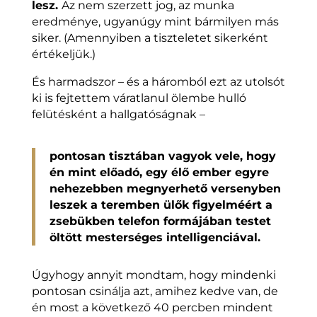
lesz.
Az nem szerzett jog, az munka
eredménye, ugyanúgy mint bármilyen más
siker. (Amennyiben a tiszteletet sikerként
értékeljük.)
És harmadszor – és a háromból ezt az utolsót
ki is fejtettem váratlanul ölembe hulló
felütésként a hallgatóságnak –
pontosan tisztában vagyok vele, hogy
én mint előadó, egy élő ember egyre
nehezebben megnyerhető versenyben
leszek a teremben ülők figyelméért a
zsebükben telefon formájában testet
öltött mesterséges intelligenciával.
Úgyhogy annyit mondtam, hogy mindenki
pontosan csinálja azt, amihez kedve van, de
én most a következő 40 percben mindent