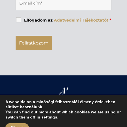
Elfogadom az
Adatvédelmi Tájékoztatót
*
A weboldalon a minőségi felhasználói élmény érdekében
sütiket használunk.
You can find out more about which cookies we are using or
jognyilatkozat
|
adatvédelmi tájékoztató
|
switch them off in
settings
.
impresszum