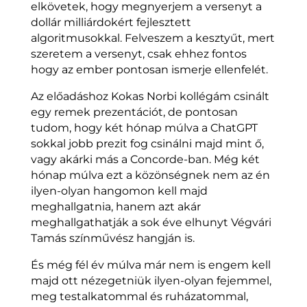
elkövetek, hogy megnyerjem a versenyt a
dollár milliárdokért fejlesztett
algoritmusokkal. Felveszem a kesztyűt, mert
szeretem a versenyt, csak ehhez fontos
hogy az ember pontosan ismerje ellenfelét.
Az előadáshoz Kokas Norbi kollégám csinált
egy remek prezentációt, de pontosan
tudom, hogy két hónap múlva a ChatGPT
sokkal jobb prezit fog csinálni majd mint ő,
vagy akárki más a Concorde-ban. Még két
hónap múlva ezt a közönségnek nem az én
ilyen-olyan hangomon kell majd
meghallgatnia, hanem azt akár
meghallgathatják a sok éve elhunyt Végvári
Tamás színművész hangján is.
És még fél év múlva már nem is engem kell
majd ott nézegetniük ilyen-olyan fejemmel,
meg testalkatommal és ruházatommal,