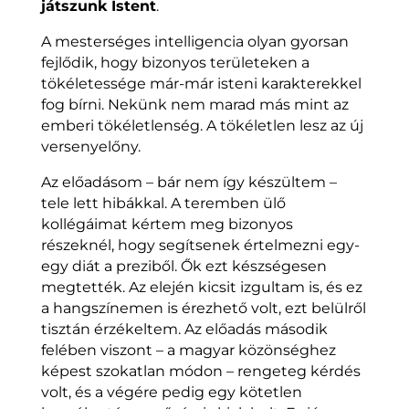
játszunk Istent
.
A mesterséges intelligencia olyan gyorsan
fejlődik, hogy bizonyos területeken a
tökéletessége már-már isteni karakterekkel
fog bírni. Nekünk nem marad más mint az
emberi tökéletlenség. A tökéletlen lesz az új
versenyelőny.
Az előadásom – bár nem így készültem –
tele lett hibákkal. A teremben ülő
kollégáimat kértem meg bizonyos
részeknél, hogy segítsenek értelmezni egy-
egy diát a preziből. Ők ezt készségesen
megtették. Az elején kicsit izgultam is, és ez
a hangszínemen is érezhető volt, ezt belülről
tisztán érzékeltem. Az előadás második
felében viszont – a magyar közönséghez
képest szokatlan módon – rengeteg kérdés
volt, és a végére pedig egy kötetlen