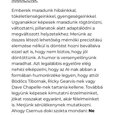
MARADUNK.
Emberek maradunk hibáinkkal,
tökéletlenségeinkkel, gyengeségeinkkel.
Ugyanakkor képesek maradunk rögtönözni,
változtatni, pillanatok alatt adaptálódni a
megváltozott helyzetekhez. Merünk az
összes létező lehetőség mérnöki precizitású
elemzése nélkül is döntést hozni bevállalva
ezzel azt is, hogy nem biztos, hogy jól
döntöttünk. A humor is versenyelőnyünk
maradhat. Azt legalábbis egyelőre elég
nehéz elképzelni, hogy az AI-nak abban a
formában humorérzéke legyen, hogy attól
Bödőcs Tibornak, Ricky Gearvis-nek vagy
Dave Chapelle-nek tartania kellene. Továbbá
legyünk képesek kimutatni érzelmeinket,
jókat rosszakat egyaránt, akár félelmeinket
is. Merjünk sérülékenynek mutatkozni.
Ahogy Csernus doki szokta mondani:
Ne