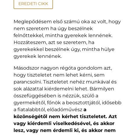
EREDETI CIKK
Meglepődésem első számú oka az volt, hogy
nem szeretem ha úgy beszélnek
felnőttekkel, mintha gyerekek lennének.
Hozzáteszem, azt se szeretem, ha
gyerekekkel beszélnek úgy, mintha hülye
gyerekek lennének.
Másodszor nagyon régóta gondolom azt,
hogy tiszteletet nem lehet kérni, sem
parancsolni. Tiszteletet nehéz munkával és
sok alázattal kiérdemelni lehet. Bármilyen
összefüggésében is nézzük, szülő a
gyermekétől, főnök a beosztottjától, idősebb
a fiatalabbtól, előadóművész
a
közönségétől nem kérhet tiszteletet. Azt
vagy kiérdemli viselkedésével, és akkor
lesz, vagy nem érdemli ki, és akkor nem