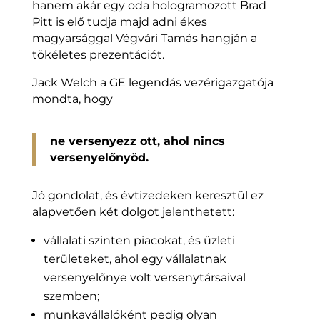
hanem akár egy oda hologramozott Brad
Pitt is elő tudja majd adni ékes
magyarsággal Végvári Tamás hangján a
tökéletes prezentációt.
Jack Welch a GE legendás vezérigazgatója
mondta, hogy
ne versenyezz ott, ahol nincs
versenyelőnyöd.
Jó gondolat, és évtizedeken keresztül ez
alapvetően két dolgot jelenthetett:
vállalati szinten piacokat, és üzleti
területeket, ahol egy vállalatnak
versenyelőnye volt versenytársaival
szemben;
munkavállalóként pedig olyan