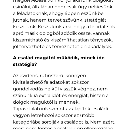
megtervezése. Amikor jól akarunk dolgokat
csinálni, általában nem csak úgy nekiesünk
a feladatoknak, ahogy éppen eszünkbe
jutnak, hanem tervet szövünk, stratégiát
készítünk. Készülünk arra, hogy a feladat sok
apró másik dologból adódik össze, vannak
kiszámítható és kiszámíthatatlan tényezők,
jól tervezhető és tervezhetetlen akadályok.
A család magától működik, minek ide
stratégia?
Az evidens, rutinszerű, könnyen
kivitelezhető feladatokat sokszor
gondolkodás nélkül visszük véghez, nem
szánunk rá extra időt és energiát, hiszen a
dolgok maguktól is mennek.
Tapasztalatunk szerint az alapítók, családi
vagyon létrehozói sokszor ez utóbbi
kategóriába sorolják a családot is. Nem azért,
mert nem fontos a család, épp ellenkezőleg,