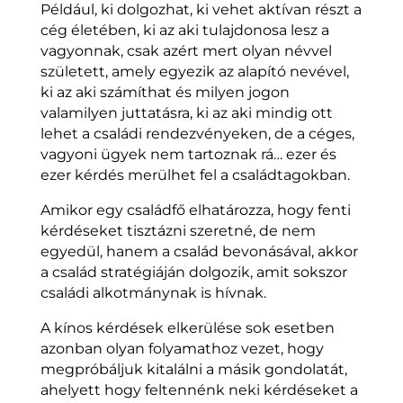
Például, ki dolgozhat, ki vehet aktívan részt a
cég életében, ki az aki tulajdonosa lesz a
vagyonnak, csak azért mert olyan névvel
született, amely egyezik az alapító nevével,
ki az aki számíthat és milyen jogon
valamilyen juttatásra, ki az aki mindig ott
lehet a családi rendezvényeken, de a céges,
vagyoni ügyek nem tartoznak rá… ezer és
ezer kérdés merülhet fel a családtagokban.
Amikor egy családfő elhatározza, hogy fenti
kérdéseket tisztázni szeretné, de nem
egyedül, hanem a család bevonásával, akkor
a család stratégiáján dolgozik, amit sokszor
családi alkotmánynak is hívnak.
A kínos kérdések elkerülése sok esetben
azonban olyan folyamathoz vezet, hogy
megpróbáljuk kitalálni a másik gondolatát,
ahelyett hogy feltennénk neki kérdéseket a