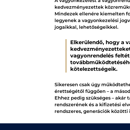
A vagyonkezelést a vagyonrende
kedvezményezettek közreműküd
Mindezek ellenére kiemelten f
legyenek a vagyonkezelési jogvi
jogaikkal, lehetőségeikkel.
Elkerülendő, hogy a v
kedvezményezetteket
vagyonrendelés feltéte
továbbműködtetéséhez
kötelezettségeik.
Sikeresen csak úgy működtethet
érettségétől függően – a másod
Ehhez pedig szükséges – akár t
rendszerének és a kifizetési e
rendszeres, generációk közötti