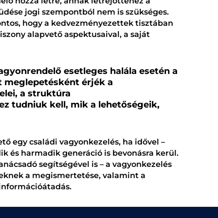
lő hozza létre, annak létrejöttéhez a
ése jogi szempontból nem is szükséges.
ontos, hogy a kedvezményezettek tisztában
szony alapvető aspektusaival, a saját
agyonrendelő esetleges halála esetén a
 meglepetésként érjék a
lei, a struktúra
 tudniuk kell, mik a lehetőségeik,
ő egy családi vagyonkezelés, ha idővel –
ik és harmadik generáció is bevonásra kerül.
anácsadó segítségével is – a vagyonkezelés
lveknek a megismertetése, valamint a
 információátadás.