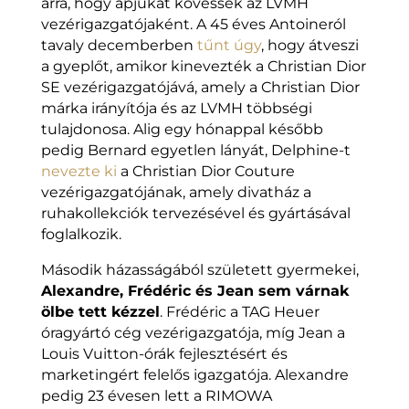
arra, hogy apjukat kövessék az LVMH
vezérigazgatójaként. A 45 éves Antoineról
tavaly decemberben
tűnt úgy
, hogy átveszi
a gyeplőt, amikor kinevezték a Christian Dior
SE vezérigazgatójává, amely a Christian Dior
márka irányítója és az LVMH többségi
tulajdonosa. Alig egy hónappal később
pedig Bernard egyetlen lányát, Delphine-t
nevezte ki
a Christian Dior Couture
vezérigazgatójának, amely divatház a
ruhakollekciók tervezésével és gyártásával
foglalkozik.
Második házasságából született gyermekei,
Alexandre, Frédéric és Jean sem várnak
ölbe tett kézzel
. Frédéric a TAG Heuer
óragyártó cég vezérigazgatója, míg Jean a
Louis Vuitton-órák fejlesztésért és
marketingért felelős igazgatója. Alexandre
pedig 23 évesen lett a RIMOWA