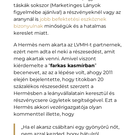
táskák sokszor (Marketinges Lányok
figyelmébe ajánlva!) a részvényeknél vagy az
aranynál is
jobb befektetési eszköznek
bizonyulnak
minőségük és a hatalmas
kereslet miatt.
A Hermès nem akarta az LVMH-t partnernek,
ezért nem adta el neki a részesedést, amit
meg akartak venni. Amivel viszont
kiérdemelte a “
farkas kasmírban
”
becenevet, az az a lépése volt, ahogy 2011
elején bejelentette, hogy titokban 20
százalékos részesedést szerzett a
Hermèsben a leányvállalatain keresztül és
részvénycsere ügyletek segítségével. Ezt a
Hermès akkori vezérigazgatója olyan
kommenttel illette, hogy
„Ha el akarsz csábítani egy gyönyörű nőt,
nem azzal kezded, hogy hátulról