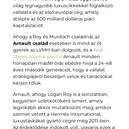
világ legnagyobb luxuscikkekkel foglalkozó
vállalata és az első európai cég, amely
átlépte az 500 milliárd dolláros piaci
kapitalizációt.
Ahogy a Roy és Murdoch családnál, az
Arnault család
esetében is mind az öt
gyerek az LVMH-ban dolgozik, és a
Wall
Street Journal szerint
Arnault minden
hónapban másfél órás ebédre hívja a 24-48
éves második generációt, hogy a vállalat
stratégiájáról beszéljen velük és tanácsokat
kérjen tőlük.
Arnault, ahogy Logan Roy is a sorozatban,
kegyetlen üzletkötőként ismert, amely
leginkább akkor mutatkozott meg, amikor
szemet vetett a Hermès International,
luxustáskákat gyártó cégre még 2011-ben.
Az érdeklődése indokolt volt, ugyanis ezek a