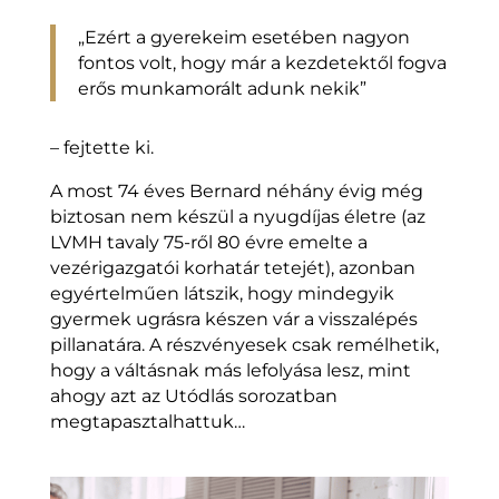
„Ezért a gyerekeim esetében nagyon
fontos volt, hogy már a kezdetektől fogva
erős munkamorált adunk nekik”
– fejtette ki.
A most 74 éves Bernard néhány évig még
biztosan nem készül a nyugdíjas életre (az
LVMH tavaly 75-ről 80 évre emelte a
vezérigazgatói korhatár tetejét), azonban
egyértelműen látszik, hogy mindegyik
gyermek ugrásra készen vár a visszalépés
pillanatára. A részvényesek csak remélhetik,
hogy a váltásnak más lefolyása lesz, mint
ahogy azt az Utódlás sorozatban
megtapasztalhattuk…