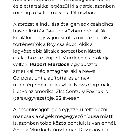
és élettársakkal egészül ki a gárda, azonban
mindig a család marad a fókuszban.
A sorozat elindulása óta igen sok családhoz
hasonlították őket, miközben próbálták
kitalálni, hogy vajon kiről is mintázhatták a
történetírók a Roy családot. Akik a
legközelebb álltak a sorozatban látott
családhoz, az Rupert Murdoch és családja
voltak.
Rupert Murdoch
egy ausztrál-
amerikai médiamágnás, aki a News
Corporationt alapította, és annak
utódcégeinek, az ausztrál News Corp-nak,
illetve az amerikai 21st Century Foxnak is
(társ)ügyvezetője. 92 évesen.
A hasonlóságot igen egyszerű felfedezni,
már csak a cégek megegyező típusa miatt
is, azonban több közös pontjuk is van ennél.
Ahogy Murdoch, úgy Logan Roy is jóval a