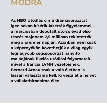
MÓDRA
Az HBO Utódlás című drámasorozatát
igen sokan kísérik-kísérték figyelemmel –
a márciusban debütált utolsó évad első
részét majdnem 2,5 millióan tekintették
meg a premier napján. Azonban nem csak
a képernyőkön követhetjük a világ egyik
legnagyobb cégcsoportját irányító
családjának fikciós utódlási folyamatait,
mivel a francia LVMH vezetőjének,
Bernard Arnaultnak a való életben is
lassan választania kell, ki veszi át a helyét
a vállalatbirodalma élén.