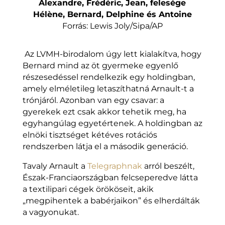
Alexandre, Frédéric, Jean, felesége
Hélène, Bernard, Delphine és Antoine
Forrás: Lewis Joly/Sipa/AP
Az LVMH-birodalom úgy lett kialakítva, hogy
Bernard mind az öt gyermeke egyenlő
részesedéssel rendelkezik egy holdingban,
amely elméletileg letaszíthatná Arnault-t a
trónjáról. Azonban van egy csavar: a
gyerekek ezt csak akkor tehetik meg, ha
egyhangúlag egyetértenek. A holdingban az
elnöki tisztséget kétéves rotációs
rendszerben látja el a második generáció.
Tavaly Arnault a
Telegraphnak
arról beszélt,
Észak-Franciaországban felcseperedve látta
a textilipari cégek örököseit, akik
„megpihentek a babérjaikon” és elherdálták
a vagyonukat.