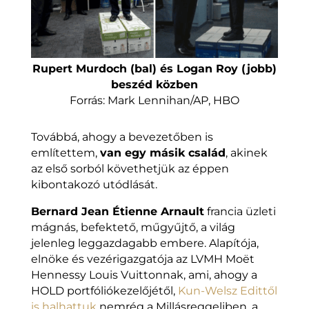
Rupert Murdoch (bal) és Logan Roy (jobb)
beszéd közben
Forrás: Mark Lennihan/AP, HBO
Továbbá, ahogy a bevezetőben is
említettem,
van egy másik család
, akinek
az első sorból követhetjük az éppen
kibontakozó utódlását.
Bernard Jean Étienne Arnault
francia üzleti
mágnás, befektető, műgyűjtő, a világ
jelenleg leggazdagabb embere. Alapítója,
elnöke és vezérigazgatója az LVMH Moët
Hennessy Louis Vuittonnak, ami, ahogy a
HOLD portfóliókezelőjétől,
Kun-Welsz Edittől
is halhattuk
nemrég a Millásreggeliben, a