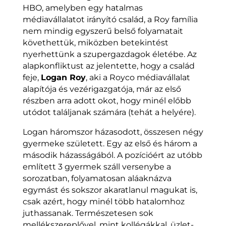
HBO, amelyben egy hatalmas
médiavállalatot irányító család, a Roy família
nem mindig egyszerű belső folyamatait
követhettük, miközben betekintést
nyerhettünk a szupergazdagok életébe. Az
alapkonfliktust az jelentette, hogy a család
feje,
Logan Roy
, aki a Royco médiavállalat
alapítója és vezérigazgatója, már az első
részben arra adott okot, hogy minél előbb
utódot találjanak számára (tehát a helyére).
Logan háromszor házasodott, összesen négy
gyermeke született. Egy az első és három a
második házasságából. A pozícióért az utóbb
említett 3 gyermek száll versenybe a
sorozatban, folyamatosan aláaknázva
egymást és sokszor akaratlanul magukat is,
csak azért, hogy minél több hatalomhoz
juthassanak. Természetesen sok
mellékszereplővel, mint kollégákkal, üzlet-