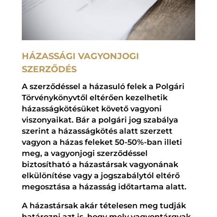
HÁZASSÁGI VAGYONJOGI
SZERZŐDÉS
A szerződéssel a házasuló felek a Polgári
Törvénykönyvtől eltérően kezelhetik
házasságkötésüket követő vagyoni
viszonyaikat. Bár a polgári jog szabálya
szerint a házasságkötés alatt szerzett
vagyon a házas feleket 50-50%-ban illeti
meg, a vagyonjogi szerződéssel
biztosítható a házastársak vagyonának
elkülönítése vagy a jogszabálytól eltérő
megosztása a házasság időtartama alatt.
A házastársak akár tételesen meg tudják
határozni azt is, hogy mely vagyontárgyak