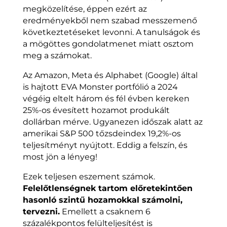
megközelítése, éppen ezért az
eredményekből nem szabad messzemenő
következtetéseket levonni. A tanulságok és
a mögöttes gondolatmenet miatt osztom
meg a számokat.
Az Amazon, Meta és Alphabet (Google) által
is hajtott EVA Monster portfólió a 2024
végéig eltelt három és fél évben kereken
25%-os évesített hozamot produkált
dollárban mérve. Ugyanezen időszak alatt az
amerikai S&P 500 tőzsdeindex 19,2%-os
teljesítményt nyújtott. Eddig a felszín, és
most jön a lényeg!
Ezek teljesen eszement számok.
Felelőtlenségnek tartom előretekintően
hasonló szintű hozamokkal számolni,
tervezni.
Emellett a csaknem 6
százalékpontos felülteljesítést is