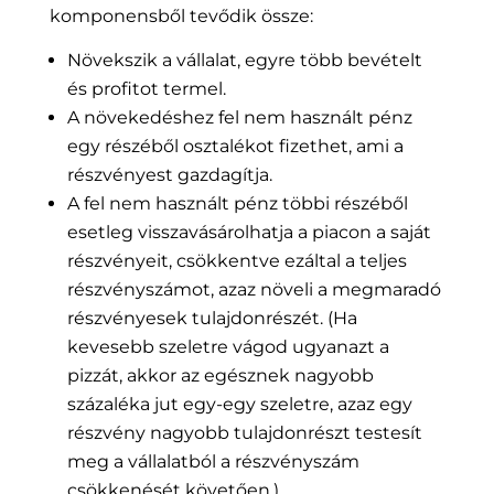
komponensből tevődik össze:
Növekszik a vállalat, egyre több bevételt
és profitot termel.
A növekedéshez fel nem használt pénz
egy részéből osztalékot fizethet, ami a
részvényest gazdagítja.
A fel nem használt pénz többi részéből
esetleg visszavásárolhatja a piacon a saját
részvényeit, csökkentve ezáltal a teljes
részvényszámot, azaz növeli a megmaradó
részvényesek tulajdonrészét. (Ha
kevesebb szeletre vágod ugyanazt a
pizzát, akkor az egésznek nagyobb
százaléka jut egy-egy szeletre, azaz egy
részvény nagyobb tulajdonrészt testesít
meg a vállalatból a részvényszám
csökkenését követően.)