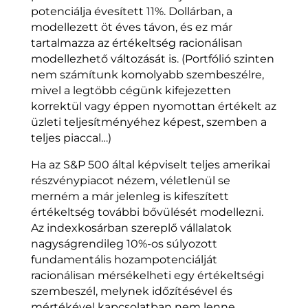
potenciálja évesített 11%. Dollárban, a
modellezett öt éves távon, és ez már
tartalmazza az értékeltség racionálisan
modellezhető változását is. (Portfólió szinten
nem számítunk komolyabb szembeszélre,
mivel a legtöbb cégünk kifejezetten
korrektül vagy éppen nyomottan értékelt az
üzleti teljesítményéhez képest, szemben a
teljes piaccal…)
Ha az S&P 500 által képviselt teljes amerikai
részvénypiacot nézem, véletlenül se
merném a már jelenleg is kifeszített
értékeltség további bővülését modellezni.
Az indexkosárban szereplő vállalatok
nagyságrendileg 10%-os súlyozott
fundamentális hozampotenciálját
racionálisan mérsékelheti egy értékeltségi
szembeszél, melynek időzítésével és
mértékével kapcsolatban nem lenne