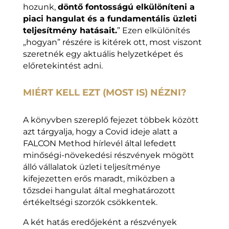
hozunk,
döntő fontosságú elkülöníteni a
piaci hangulat és a fundamentális üzleti
teljesítmény hatásait.
” Ezen elkülönítés
„hogyan” részére is kitérek ott, most viszont
szeretnék egy aktuális helyzetképet és
előretekintést adni.
MIÉRT KELL EZT (MOST IS) NÉZNI?
A könyvben szereplő fejezet többek között
azt tárgyalja, hogy a Covid ideje alatt a
FALCON Method hírlevél által lefedett
minőségi-növekedési részvények mögött
álló vállalatok üzleti teljesítménye
kifejezetten erős maradt, miközben a
tőzsdei hangulat által meghatározott
értékeltségi szorzók csökkentek.
A két hatás eredőjeként a részvények