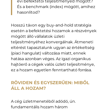
évi befektetői teljesítményed mögött?
És a benchmark (index) mögött, amihez
hasonlítod?
Hosszú távon egy buy-and-hold stratégia
esetén a befektetési hozamok a részvények
mögött álló vállalatok üzleti
teljesítményéhez konvergálnak. Átmeneti
eltérést tapasztalunk ugyan az értékeltség
(piaci hangulat) változása miatt, ennek
hatása azonban véges. Az igazi organikus
hajtóerő a cégek valós üzleti teljesítménye,
ez a hozam egyetlen fenntartható forrása.
RÖVIDEN ÉS EGYSZERŰEN: MIBŐL
ÁLL A HOZAM?
A cég üzletmenetéből adódó, ún.
fundamentális hozam három