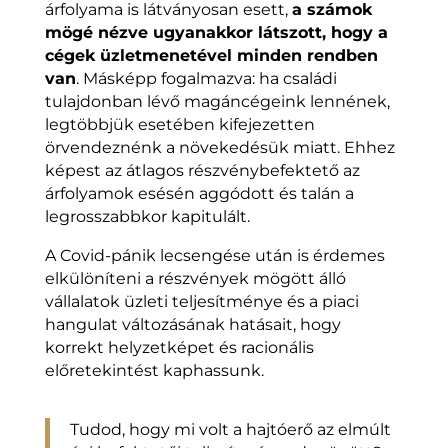
árfolyama is látványosan esett,
a számok
mögé nézve ugyanakkor látszott, hogy a
cégek üzletmenetével minden rendben
van
. Másképp fogalmazva: ha családi
tulajdonban lévő magáncégeink lennének,
legtöbbjük esetében kifejezetten
örvendeznénk a növekedésük miatt. Ehhez
képest az átlagos részvénybefektető az
árfolyamok esésén aggódott és talán a
legrosszabbkor kapitulált.
A Covid-pánik lecsengése után is érdemes
elkülöníteni a részvények mögött álló
vállalatok üzleti teljesítménye és a piaci
hangulat változásának hatásait, hogy
korrekt helyzetképet és racionális
előretekintést kaphassunk.
Tudod, hogy mi volt a hajtóerő az elmúlt