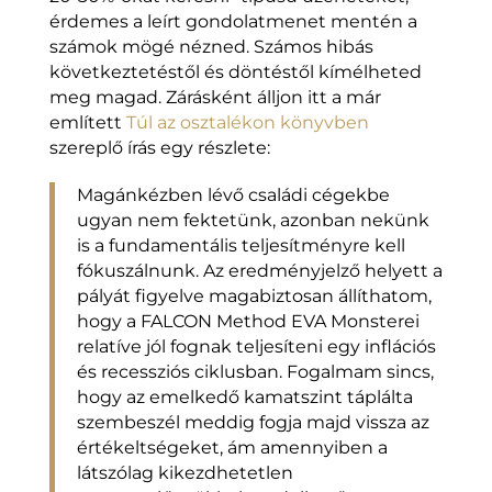
érdemes a leírt gondolatmenet mentén a
számok mögé nézned. Számos hibás
következtetéstől és döntéstől kímélheted
meg magad. Zárásként álljon itt a már
említett
Túl az osztalékon könyvben
szereplő írás egy részlete:
Magánkézben lévő családi cégekbe
ugyan nem fektetünk, azonban nekünk
is a fundamentális teljesítményre kell
fókuszálnunk. Az eredményjelző helyett a
pályát figyelve magabiztosan állíthatom,
hogy a FALCON Method EVA Monsterei
relatíve jól fognak teljesíteni egy inflációs
és recessziós ciklusban. Fogalmam sincs,
hogy az emelkedő kamatszint táplálta
szembeszél meddig fogja majd vissza az
értékeltségeket, ám amennyiben a
látszólag kikezdhetetlen