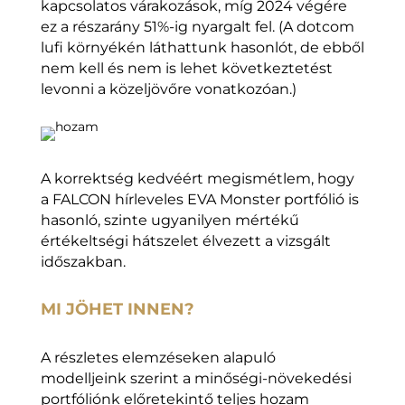
kapcsolatos várakozások, míg 2024 végére
ez a részarány 51%-ig nyargalt fel. (A dotcom
lufi környékén láthattunk hasonlót, de ebből
nem kell és nem is lehet következtetést
levonni a közeljövőre vonatkozóan.)
A korrektség kedvéért megismétlem, hogy
a FALCON hírleveles EVA Monster portfólió is
hasonló, szinte ugyanilyen mértékű
értékeltségi hátszelet élvezett a vizsgált
időszakban.
MI JÖHET INNEN?
A részletes elemzéseken alapuló
modelljeink szerint a minőségi-növekedési
portfóliónk előretekintő teljes hozam