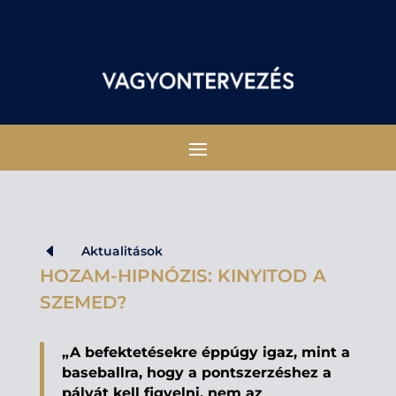
D
Aktualitások
HOZAM-HIPNÓZIS: KINYITOD A
SZEMED?
„A befektetésekre éppúgy igaz, mint a
baseballra, hogy a pontszerzéshez a
pályát kell figyelni, nem az