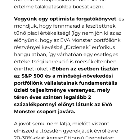
értelme találgatásokba bocsátkozni.
Vegyünk egy optimista forgatókönyvet
, és
mondjuk, hogy fennmarad a feszítettnek
tűnő piaci értékeltség! (Így nem jön ki az az
előnyünk, hogy az EVA Monster portfóliónk
részvényei kevésbé „fürdenek” euforikus
hangulatban, így várhatóan egy esetleges
értékeltségi korrekció is mérsékeltebben
érintheti őket.)
Ebben az esetben tisztán
az S&P 500 és a minőségi-növekedési
portfóliónk vállalatainak fundamentális
üzleti teljesítménye versenyez, mely
téren éves szinten legalább 2
százalékpontnyi előnyt látunk az EVA
Monster csoport javára.
A jövőt senki nem látja, mielőtt viszont
elhiszed a „tőzsdén gyerekjáték évről évre
20-30%-okat keresni” típusú üzeneteket,