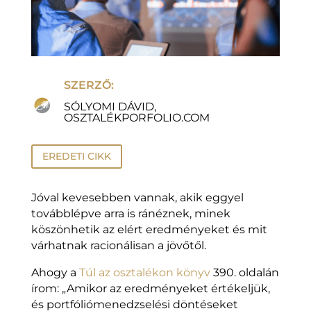
SZERZŐ:
SÓLYOMI DÁVID,
OSZTALÉKPORFOLIO.COM
EREDETI CIKK
Jóval kevesebben vannak, akik eggyel
továbblépve arra is ránéznek, minek
köszönhetik az elért eredményeket és mit
várhatnak racionálisan a jövőtől.
Ahogy a
Túl az osztalékon könyv
390. oldalán
írom: „Amikor az eredményeket értékeljük,
és portfóliómenedzselési döntéseket