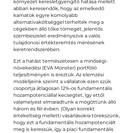
környezet keresletgyengítő hatása mellett
abban keresendők, hogy az emelkedő
kamatok egyre komolyabb
alternatívaköltséggel terhelték meg a
cégekben álló tőke tömegét, jelentős
szembeszelet eredményezve a valós
tulajdonosi értékteremtés mérésének
keretrendszerében.
Ezt a hatást természetesen a minőségi-
növekedési (EVA Monster) portfólió
teljesítményén is éreztük. Az elemzési
modelljeink szerint a vállalatok ezen szűk
csoportja átlagosan 12%-os fundamentális
hozampotenciállal kecsegtet, így ettől
valamelyest elmaradtunk a mögöttünk álló
három és fél évben. (Olyan korrekt
értékeltség melletti vásárlásokra törekszünk,
hogy ezt a fundamentális hozampotenciált
meg is keressük, így a piaci fundamentális