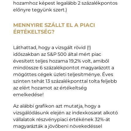
hozamhoz képest legalább 2 százalékpontos
előnyre tegyünk szert.)
MENNYIRE SZÁLLT EL A PIACI
ÉRTÉKELTSÉG?
Láthattad, hogy a vizsgált rövid (!)
időszakban az S&P 500 által mért piac
évesített teljes hozama 19,2% volt, amiből
mindössze 6 százalékpontot magyarázott a
mögöttes cégek üzleti teljesítménye. Éves
szinten tehát 13 százalékponttal tolta feljebb
az elért hozamot az értékeltség
emelkedése!
Az alábbi grafikon azt mutatja, hogy a
vizsgálódásunk elején az indexkosarat alkotó
vállalatok részvénypiaci értékének 32%-át
magyarázták a jövőbeni növekedéssel