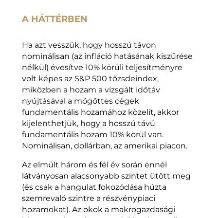
A HÁTTÉRBEN
Ha azt vesszük, hogy hosszú távon
nominálisan (az infláció hatásának kiszűrése
nélkül) évesítve 10% körüli teljesítményre
volt képes az S&P 500 tőzsdeindex,
miközben a hozam a vizsgált időtáv
nyújtásával a mögöttes cégek
fundamentális hozamához közelít, akkor
kijelenthetjük, hogy a hosszú távú
fundamentális hozam 10% körül van.
Nominálisan, dollárban, az amerikai piacon.
Az elmúlt három és fél év során ennél
látványosan alacsonyabb szintet ütött meg
(és csak a hangulat fokozódása húzta
szemrevaló szintre a részvénypiaci
hozamokat). Az okok a makrogazdasági