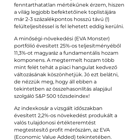
fenntarthatatlan mértékűnek érzem, hiszen
a világ legjobb befektetőinek toplistájára
már 2-3 százalékpontos hosszú távú (!)
felülteljesítéssel is fel lehetett eddig kerülni.
A minőségi-növekedési (EVA Monster)
portfólió évesített 25%-os teljesítményéből
11,3%-ot magyaráz a fundamentális hozam
komponens. A megtermelt hozam több
mint felét tehát a piaci hangulat kedvező
változásának köszönhetjük. Jó ezt belátni,
de nézzük meg, hogy áll ebben a
tekintetben az összehasonlítás alapjául
szolgáló S&P 500 tőzsdeindex!
Az indexkosár a vizsgált időszakban
évesített 2,2%-os növekedést produkált a
valós tulajdonosi értékteremtést
megtestesítő profit mérőszám, az EVA
(Economic Value Added) tekintetében.