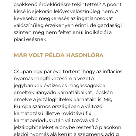
csökkenő érdeklődésre tekintettel? A poént
kissé idejekorán lelőve: valószínűleg nem. A
kevesebb megkeresés az ingatlanosokat
valószínűleg érzékenyen érinti, de gazdasági
szinten még nem feltétlenül indikációi a
piaci esésnek.
MÁR VOLT PÉLDA HASONLÓRA
Csupán egy pár éve történt, hogy az inflációs
nyomás megfékezésére a vezető
jegybankok évtizedes magasságokba
emelték irányadó kamatlábaikat, jócskán
emelve a jelzáloghitelek kamatain is. Míg
Európa számos országában a változó
kamatozású, illetve rövidtávú fix
kamatperiódus után változóvá váló
jelzáloghiteleket előnybe részesítő piacokon
eladói nyomás alá került a szegmens, addig