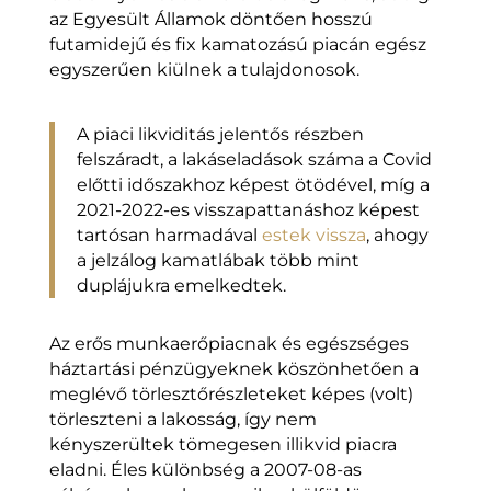
az Egyesült Államok döntően hosszú
futamidejű és fix kamatozású piacán egész
egyszerűen kiülnek a tulajdonosok.
A piaci likviditás jelentős részben
felszáradt, a lakáseladások száma a Covid
előtti időszakhoz képest ötödével, míg a
2021-2022-es visszapattanáshoz képest
tartósan harmadával
estek vissza
, ahogy
a jelzálog kamatlábak több mint
duplájukra emelkedtek.
Az erős munkaerőpiacnak és egészséges
háztartási pénzügyeknek köszönhetően a
meglévő törlesztőrészleteket képes (volt)
törleszteni a lakosság, így nem
kényszerültek tömegesen illikvid piacra
eladni. Éles különbség a 2007-08-as