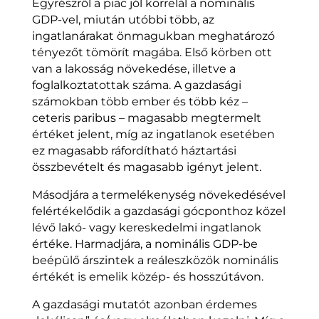
Egyrészről a piac jól korrelál a nominális
GDP-vel, miután utóbbi több, az
ingatlanárakat önmagukban meghatározó
tényezőt tömörít magába. Első körben ott
van a lakosság növekedése, illetve a
foglalkoztatottak száma. A gazdasági
számokban több ember és több kéz –
ceteris paribus – magasabb megtermelt
értéket jelent, míg az ingatlanok esetében
ez magasabb ráfordítható háztartási
összbevételt és magasabb igényt jelent.
Másodjára a termelékenység növekedésével
felértékelődik a gazdasági gócponthoz közel
lévő lakó- vagy kereskedelmi ingatlanok
értéke. Harmadjára, a nominális GDP-be
beépülő árszintek a reáleszközök nominális
értékét is emelik közép- és hosszútávon.
A gazdasági mutatót azonban érdemes