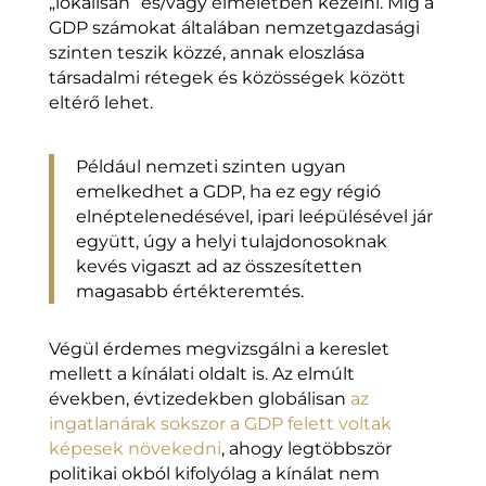
„lokálisan” és/vagy elméletben kezelni. Míg a
GDP számokat általában nemzetgazdasági
szinten teszik közzé, annak eloszlása
társadalmi rétegek és közösségek között
eltérő lehet.
Például nemzeti szinten ugyan
emelkedhet a GDP, ha ez egy régió
elnéptelenedésével, ipari leépülésével jár
együtt, úgy a helyi tulajdonosoknak
kevés vigaszt ad az összesítetten
magasabb értékteremtés.
Végül érdemes megvizsgálni a kereslet
mellett a kínálati oldalt is. Az elmúlt
években, évtizedekben globálisan
az
ingatlanárak sokszor a GDP felett voltak
képesek növekedni
, ahogy legtöbbször
politikai okból kifolyólag a kínálat nem