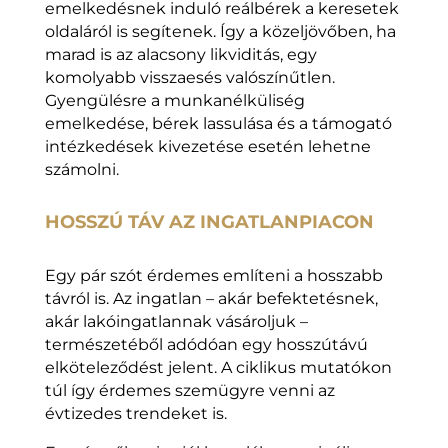
emelkedésnek induló reálbérek a keresetek
oldaláról is segítenek. Így a közeljövőben, ha
marad is az alacsony likviditás, egy
komolyabb visszaesés valószínűtlen.
Gyengülésre a munkanélküliség
emelkedése, bérek lassulása és a támogató
intézkedések kivezetése esetén lehetne
számolni.
HOSSZÚ TÁV AZ INGATLANPIACON
Egy pár szót érdemes említeni a hosszabb
távról is. Az ingatlan – akár befektetésnek,
akár lakóingatlannak vásároljuk –
természetéből adódóan egy hosszútávú
elköteleződést jelent. A ciklikus mutatókon
túl így érdemes szemügyre venni az
évtizedes trendeket is.