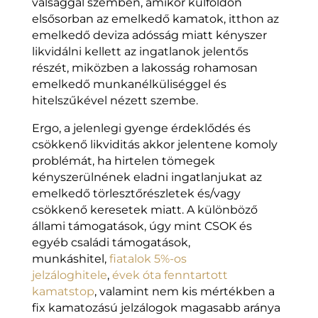
válsággal szemben, amikor külföldön
elsősorban az emelkedő kamatok, itthon az
emelkedő deviza adósság miatt kényszer
likvidálni kellett az ingatlanok jelentős
részét, miközben a lakosság rohamosan
emelkedő munkanélküliséggel és
hitelszűkével nézett szembe.
Ergo, a jelenlegi gyenge érdeklődés és
csökkenő likviditás akkor jelentene komoly
problémát, ha hirtelen tömegek
kényszerülnének eladni ingatlanjukat az
emelkedő törlesztőrészletek és/vagy
csökkenő keresetek miatt. A különböző
állami támogatások, úgy mint CSOK és
egyéb családi támogatások,
munkáshitel,
fiatalok 5%-os
jelzáloghitele
,
évek óta fenntartott
kamatstop
, valamint nem kis mértékben a
fix kamatozású jelzálogok magasabb aránya