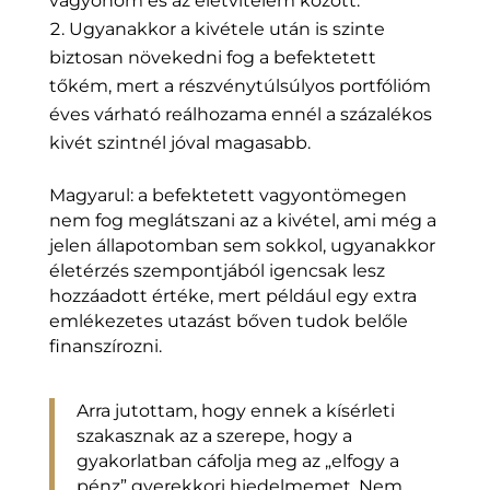
vagyonom és az életvitelem között.
Ugyanakkor a kivétele után is szinte
biztosan növekedni fog a befektetett
tőkém, mert a részvénytúlsúlyos portfólióm
éves várható reálhozama ennél a százalékos
kivét szintnél jóval magasabb.
Magyarul: a befektetett vagyontömegen
nem fog meglátszani az a kivétel, ami még a
jelen állapotomban sem sokkol, ugyanakkor
életérzés szempontjából igencsak lesz
hozzáadott értéke, mert például egy extra
emlékezetes utazást bőven tudok belőle
finanszírozni.
Arra jutottam, hogy ennek a kísérleti
szakasznak az a szerepe, hogy a
gyakorlatban cáfolja meg az „elfogy a
pénz” gyerekkori hiedelmemet. Nem