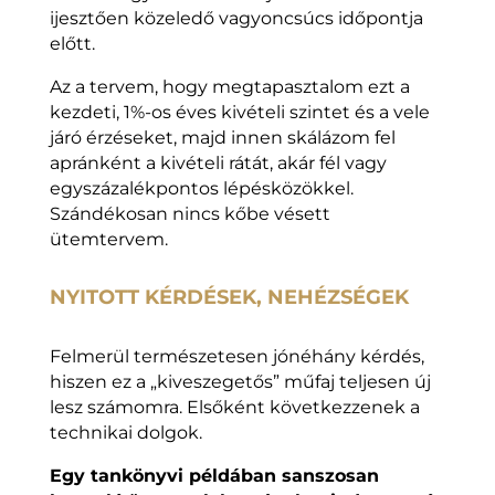
ijesztően közeledő vagyoncsúcs időpontja
előtt.
Az a tervem, hogy megtapasztalom ezt a
kezdeti, 1%-os éves kivételi szintet és a vele
járó érzéseket, majd innen skálázom fel
apránként a kivételi rátát, akár fél vagy
egyszázalékpontos lépésközökkel.
Szándékosan nincs kőbe vésett
ütemtervem.
NYITOTT KÉRDÉSEK, NEHÉZSÉGEK
Felmerül természetesen jónéhány kérdés,
hiszen ez a „kiveszegetős” műfaj teljesen új
lesz számomra. Elsőként következzenek a
technikai dolgok.
Egy tankönyvi példában sanszosan