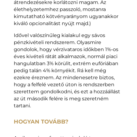
átrendezésekre korlátozni magam. Az
élethelyzetemhez passzoló, mostanra
kimutatható kötvényarányom ugyanakkor
kiváló opcionalitást nyújt majd.)
Idővel valószínűleg kialakul egy sávos
pénzkivételi rendszerem. Olyasmire
gondolok, hogy vérzivataros időkben 1%-os
éves kivételi rátát alkalmazok, normál piaci
hangulatban 3% körülit, extrém eufóriában
pedig talán 4% környékit. Rá kell még
ezekre éreznem. Az mindenesetre biztos,
hogy a felfelé vezető úton is rendszerben
szerettem gondolkodni, és ezt a hozzáállást
az út második felére is meg szeretném
tartani.
HOGYAN TOVÁBB?