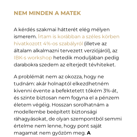
NEM MINDEN A MATEK
A kérdés szakmai hátterét elég mélyen
ismerem.
Írtam is korábban a széles körben
hivatkozott 4%-os szabályról
(illetve az
általam alkalmazni tervezett verziójáról), az
IBK-s workshop
hetedik moduljában pedig
darabokra szedem az elterjedt tévhiteket.
A problémát nem az okozza, hogy ne
tudnám: akár holnaptól elkezdhetném
kivenni évente a befektetett tőkém 3%-át,
és szinte biztosan nem fogyna el a pénzem
életem végéig. Hosszan sorolhatnám a
modellembe beépített biztonsági
ráhagyásokat, de olyan szempontból semmi
értelme nem lenne, hogy pont saját
magamat nem győzöm meg.
A