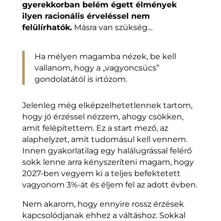
gyerekkorban belém égett élmények
ilyen racionális érveléssel nem
felülírhatók.
Másra van szükség…
Ha mélyen magamba nézek, be kell
vallanom, hogy a „vagyoncsúcs”
gondolatától is irtózom.
Jelenleg még elképzelhetetlennek tartom,
hogy jó érzéssel nézzem, ahogy csökken,
amit felépítettem. Ez a start mező, az
alaphelyzet, amit tudomásul kell vennem.
Innen gyakorlatilag egy halálugrással felérő
sokk lenne arra kényszeríteni magam, hogy
2027-ben vegyem ki a teljes befektetett
vagyonom 3%-át és éljem fel az adott évben.
Nem akarom, hogy ennyire rossz érzések
kapcsolódjanak ehhez a váltáshoz. Sokkal