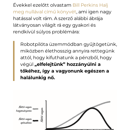
Évekkel ezelőtt olvastam
Bill Perkins Halj
meg nullával című könyvét
, ami igen nagy
hatással volt rám. A szerző alábbi ábrája
látványosan világít rá egy gyakori és
rendkívül súlyos problémára:
Robotpilóta üzemmódban gyűjtögetünk,
miközben élethosszig annyira rettegünk
attól, hogy kifuthatunk a pénzből, hogy
végül
„elfelejtünk” hozzányúlni a
tőkéhez, így a vagyonunk egészen a
halálunkig nő.