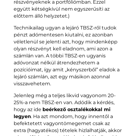
részvényeknek a portfóliómban. Ezzel
együtt kétségkívül nem egyszerűsíti az
előttem álló helyzetet.)
Technikailag ugyan a lejáró TBSZ-ről tudok
pénzt adómentesen kiutalni, ez azonban
véletlenül se jelenti azt, hogy mindenképp
olyan részvényt kell eladnom, ami azon a
számlán van. A többi TBSZ-en ugyanis
adóvonzat nélkül átrendezhetem a
pozícióimat, így amit „kényszerből” eladok a
lejáró számlán, azt egy másikon azonnal
visszavehetem.
Jelenleg még a teljes likvid vagyonom 20-
25%-a nem TBSZ-en van. Adódik a kérdés,
hogy az ide
beérkező osztalékokkal mi
legyen
. Ha azt mondom, hogy innentől a
befektetett vagyontömegemet csak az
extra (hagyatékos) tételek hizlalhatják, akkor