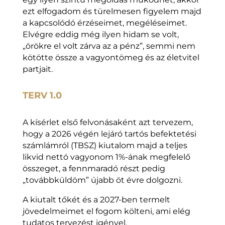
ezt elfogadom és türelmesen figyelem majd
a kapcsolódó érzéseimet, megéléseimet.
Elvégre eddig még ilyen hidam se volt,
„örökre el volt zárva az a pénz”, semmi nem
kötötte össze a vagyontömeg és az életvitel
partjait.
TERV 1.0
A kísérlet első felvonásaként azt tervezem,
hogy a 2026 végén lejáró tartós befektetési
számlámról (TBSZ) kiutalom majd a teljes
likvid nettó vagyonom 1%-ának megfelelő
összeget, a fennmaradó részt pedig
„továbbküldöm” újabb öt évre dolgozni.
A kiutalt tőkét és a 2027-ben termelt
jövedelmeimet el fogom költeni, ami elég
tudatos tervezést igényel.