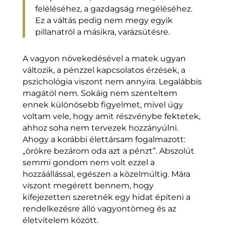
feléléséhez, a gazdagság megéléséhez.
Ez a váltás pedig nem megy egyik
pillanatról a másikra, varázsütésre.
A vagyon növekedésével a matek ugyan
változik, a pénzzel kapcsolatos érzések, a
pszichológia viszont nem annyira. Legalábbis
magától nem. Sokáig nem szenteltem
ennek különösebb figyelmet, mivel úgy
voltam vele, hogy amit részvénybe fektetek,
ahhoz soha nem tervezek hozzányúlni.
Ahogy a korábbi élettársam fogalmazott:
„örökre bezárom oda azt a pénzt”. Abszolút
semmi gondom nem volt ezzel a
hozzáállással, egészen a közelmúltig. Mára
viszont megérett bennem, hogy
kifejezetten szeretnék egy hidat építeni a
rendelkezésre álló vagyontömeg és az
életvitelem között.