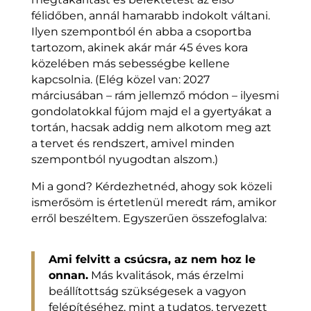
félidőben, annál hamarabb indokolt váltani.
Ilyen szempontból én abba a csoportba
tartozom, akinek akár már 45 éves kora
közelében más sebességbe kellene
kapcsolnia. (Elég közel van: 2027
márciusában – rám jellemző módon – ilyesmi
gondolatokkal fújom majd el a gyertyákat a
tortán, hacsak addig nem alkotom meg azt
a tervet és rendszert, amivel minden
szempontból nyugodtan alszom.)
Mi a gond? Kérdezhetnéd, ahogy sok közeli
ismerősöm is értetlenül meredt rám, amikor
erről beszéltem. Egyszerűen összefoglalva:
Ami felvitt a csúcsra, az nem hoz le
onnan.
Más kvalitások, más érzelmi
beállítottság szükségesek a vagyon
felépítéséhez, mint a tudatos, tervezett