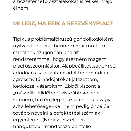
a hozzáférhető osztalékokat is fel kell majd
élnem.
MI LESZ, HA ESIK A RÉSZVÉNYPIAC?
Tipikus problémafókuszú gondolkodóként
nyilván felmerült bennem már most, mit
csinálnék az újonnan kitalált
rendszeremmel, hogy érezném magam
piaci összeomláskor. Alapbeállítottságomból
adódóan a vérzivataros időkben mindig is
agresszív támadójátékot játszottam,
kétkézzel vásároltam. Ebből viszont a
„második félidőben” visszább kellene
vennem, ha tényleg élni szeretnék a vagyon
adta lehetőségekkel, nem pedig öncélúan
tovább növelni a befektetési számlák
egyenlegét. (Nehéz lesz elboruló
hangulatban mindössze portfólió