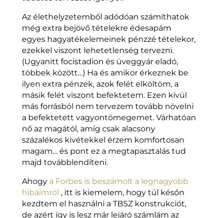
Az élethelyzetemből adódóan számíthatok
még extra bejövő tételekre édesapám
egyes hagyatékelemeinek pénzzé tételekor,
ezekkel viszont lehetetlenség tervezni.
(Ugyanitt focistadion és üveggyár eladó,
többek között…) Ha és amikor érkeznek be
ilyen extra pénzek, azok felét elköltöm, a
másik felét viszont befektetem. Ezen kívül
más forrásból nem tervezem tovább növelni
a befektetett vagyontömegemet. Várhatóan
nő az magától, amíg csak alacsony
százalékos kivétekkel érzem komfortosan
magam… és pont ez a megtapasztalás tud
majd továbblendíteni.
Ahogy
a Forbes is beszámolt a legnagyobb
hibáimról
, itt is kiemelem, hogy túl későn
kezdtem el használni a TBSZ konstrukciót,
de azért így is lesz már lejáró számlám az