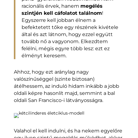
racionális érvek, hanem
megélés
szintjén kell cáfolatot találnom
!
Egyszerre kell jobban élnem a
befektetett tőke egy részének kivétele
által és azt látnom, hogy ezzel együtt
tovább nő a vagyonom. Elkezdtem
felélni, mégis egyre több lesz: ezt ez
élményt keresem.
Ahhoz, hogy ezt aránylag nagy
valószínűséggel (szinte biztosan)
átélhessem, az induló hidam inkább a jobb
oldali képre hasonlít majd, semmint a bal
oldali San Francisco-i látványosságra.
Valahol el kell indulni, és ha nekem egyelőre
egy ilyen szintű megoldás működhet, akkor