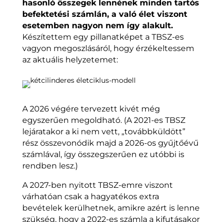
hasonló összegek lennének minden tartós
befektetési számlán, a való élet viszont
esetemben nagyon nem így alakult.
Készítettem egy pillanatképet a TBSZ-es
vagyon megoszlásáról, hogy érzékeltessem
az aktuális helyzetemet:
A 2026 végére tervezett kivét még
egyszerűen megoldható. (A 2021-es TBSZ
lejáratakor a ki nem vett, „továbbküldött”
rész összevonódik majd a 2026-os gyűjtőévű
számlával, így összegszerűen ez utóbbi is
rendben lesz.)
A 2027-ben nyitott TBSZ-emre viszont
várhatóan csak a hagyatékos extra
bevételek kerülhetnek, amikre azért is lenne
szükség, hogy a 2022-es számla a kifutásakor