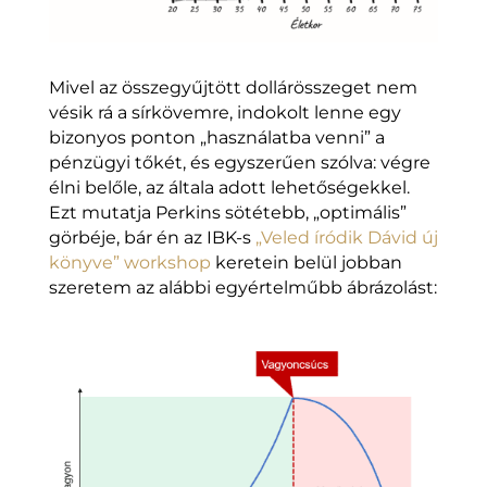
Mivel az összegyűjtött dollárösszeget nem
vésik rá a sírkövemre, indokolt lenne egy
bizonyos ponton „használatba venni” a
pénzügyi tőkét, és egyszerűen szólva: végre
élni belőle, az általa adott lehetőségekkel.
Ezt mutatja Perkins sötétebb, „optimális”
görbéje, bár én az IBK-s
„Veled íródik Dávid új
könyve” workshop
keretein belül jobban
szeretem az alábbi egyértelműbb ábrázolást: