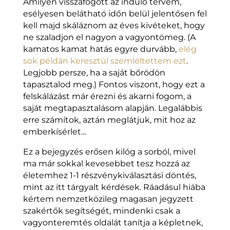
Amilyen visszafogott az induló tervem,
esélyesen belátható időn belül jelentősen fel
kell majd skáláznom az éves kivéteket, hogy
ne szaladjon el nagyon a vagyontömeg. (A
kamatos kamat hatás egyre durvább,
elég
sok példán keresztül szemléltettem ezt
.
Legjobb persze, ha a saját bőrödön
tapasztalod meg.) Fontos viszont, hogy ezt a
felskálázást már érezni és akarni fogom, a
saját megtapasztalásom alapján. Legalábbis
erre számítok, aztán meglátjuk, mit hoz az
emberkísérlet…
Ez a bejegyzés erősen kilóg a sorból, mivel
ma már sokkal kevesebbet tesz hozzá az
életemhez 1-1 részvénykiválasztási döntés,
mint az itt tárgyalt kérdések. Ráadásul hiába
kértem nemzetközileg magasan jegyzett
szakértők segítségét, mindenki csak a
vagyonteremtés oldalát tanítja a képletnek,