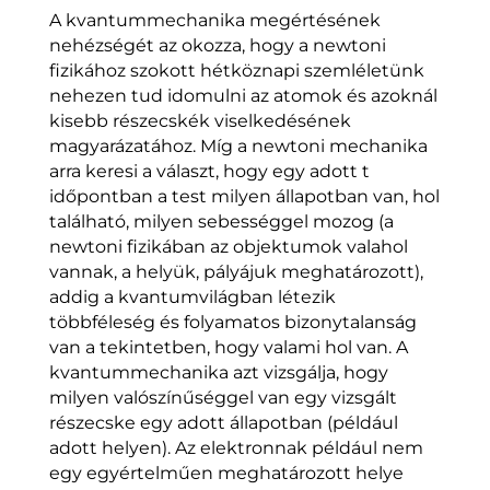
A kvantummechanika megértésének
nehézségét az okozza, hogy a newtoni
fizikához szokott hétköznapi szemléletünk
nehezen tud idomulni az atomok és azoknál
kisebb részecskék viselkedésének
magyarázatához. Míg a newtoni mechanika
arra keresi a választ, hogy egy adott t
időpontban a test milyen állapotban van, hol
található, milyen sebességgel mozog (a
newtoni fizikában az objektumok valahol
vannak, a helyük, pályájuk meghatározott),
addig a kvantumvilágban létezik
többféleség és folyamatos bizonytalanság
van a tekintetben, hogy valami hol van. A
kvantummechanika azt vizsgálja, hogy
milyen valószínűséggel van egy vizsgált
részecske egy adott állapotban (például
adott helyen). Az elektronnak például nem
egy egyértelműen meghatározott helye