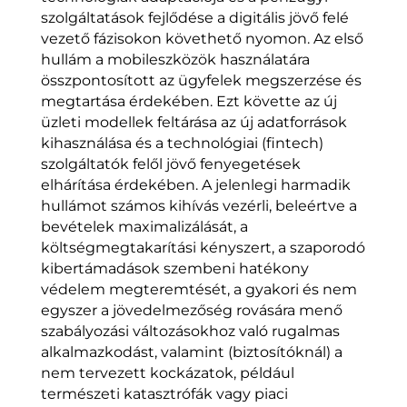
szolgáltatások fejlődése a digitális jövő felé
vezető fázisokon követhető nyomon. Az első
hullám a mobileszközök használatára
összpontosított az ügyfelek megszerzése és
megtartása érdekében. Ezt követte az új
üzleti modellek feltárása az új adatforrások
kihasználása és a technológiai (fintech)
szolgáltatók felől jövő fenyegetések
elhárítása érdekében. A jelenlegi harmadik
hullámot számos kihívás vezérli, beleértve a
bevételek maximalizálását, a
költségmegtakarítási kényszert, a szaporodó
kibertámadások szembeni hatékony
védelem megteremtését, a gyakori és nem
egyszer a jövedelmezőség rovására menő
szabályozási változásokhoz való rugalmas
alkalmazkodást, valamint (biztosítóknál) a
nem tervezett kockázatok, például
természeti katasztrófák vagy piaci