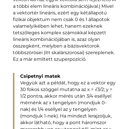
a többi elem lineáris kombinációjával.) Mivel
a vektortér lineáris, ezért egy kétállapotú
fizikai objektum nem csak 0 és 1 állapotok
valamelyikében lehet, hanem ezeknek
tetszőleges komplex számokkal képzett
lineáris kombinációjában is, azaz olyan
összegként, melyben a bázisvektorok
többszörösei (itt skalárszorosai) szereplenek.
Ez a már említett szuperpozíció.
Csipetnyi matek
Vegyük azt a példát, hogy ez a vektor egy
30 fokos szöggel mutatna az x = √3/2; y =
1/2 pontra, akkor mérés után 3/4 eséllyel
mérnénk az x tengelyen (mondjuk 0-
nak) és 1/4 eséllyel az y tengelyen
(mondjuk 1-nek). Ha mindezt lerajzoljuk,
akkor látható, hogy a pont háromszor