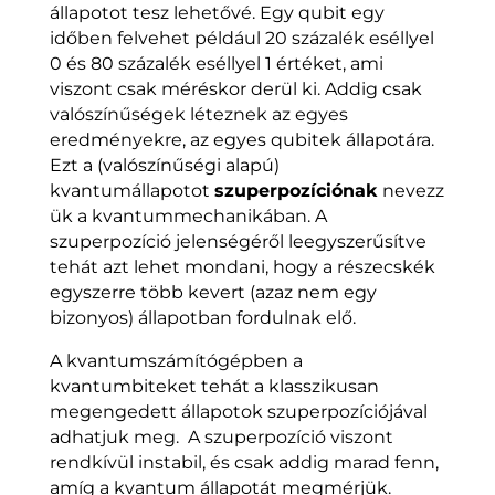
állapotot tesz lehetővé. Egy qubit egy
időben felvehet például 20 százalék eséllyel
0 és 80 százalék eséllyel 1 értéket, ami
viszont csak méréskor derül ki. Addig csak
valószínűségek léteznek az egyes
eredményekre, az egyes qubitek állapotára.
Ezt a (valószínűségi alapú)
kvantumállapotot
szuperpozíciónak
nevezz
ük a kvantummechanikában. A
szuperpozíció jelenségéről leegyszerűsítve
tehát azt lehet mondani, hogy a részecskék
egyszerre több kevert (azaz nem egy
bizonyos) állapotban fordulnak elő.
A kvantumszámítógépben a
kvantumbiteket tehát a klasszikusan
megengedett állapotok szuperpozíciójával
adhatjuk meg. A szuperpozíció viszont
rendkívül instabil, és csak addig marad fenn,
amíg a kvantum állapotát megmérjük.