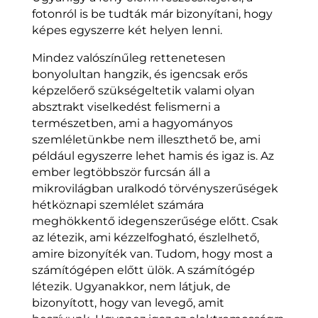
fotonról is be tudták már bizonyítani, hogy
képes egyszerre két helyen lenni.
Mindez valószínűleg rettenetesen
bonyolultan hangzik, és igencsak erős
képzelőerő szükségeltetik valami olyan
absztrakt viselkedést felismerni a
természetben, ami a hagyományos
szemléletünkbe nem illeszthető be, ami
például egyszerre lehet hamis és igaz is. Az
ember legtöbbször furcsán áll a
mikrovilágban uralkodó törvényszerűségek
hétköznapi szemlélet számára
meghökkentő idegenszerűsége előtt. Csak
az létezik, ami kézzelfogható, észlelhető,
amire bizonyíték van. Tudom, hogy most a
számítógépen előtt ülök. A számítógép
létezik. Ugyanakkor, nem látjuk, de
bizonyított, hogy van levegő, amit