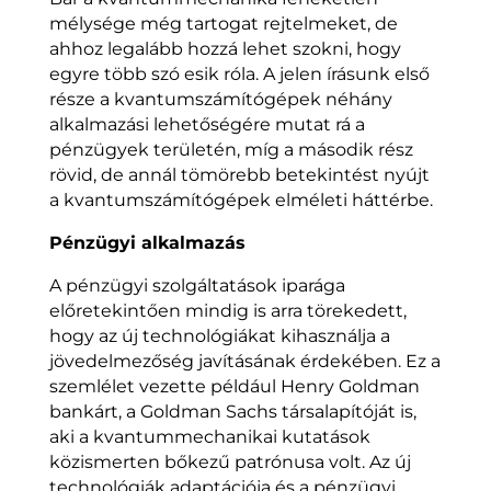
mélysége még tartogat rejtelmeket, de
ahhoz legalább hozzá lehet szokni, hogy
egyre több szó esik róla. A jelen írásunk első
része a kvantumszámítógépek néhány
alkalmazási lehetőségére mutat rá a
pénzügyek területén, míg a második rész
rövid, de annál tömörebb betekintést nyújt
a kvantumszámítógépek elméleti háttérbe.
Pénzügyi alkalmazás
A pénzügyi szolgáltatások iparága
előretekintően mindig is arra törekedett,
hogy az új technológiákat kihasználja a
jövedelmezőség javításának érdekében. Ez a
szemlélet vezette például Henry Goldman
bankárt, a Goldman Sachs társalapítóját is,
aki a kvantummechanikai kutatások
közismerten bőkezű patrónusa volt. Az új
technológiák adaptációja és a pénzügyi