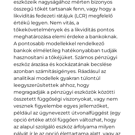
eszközeik nagyságához mérten bizonyos
összegű tőkét tartsanak fenn, vagy hogy a
likviditás fedezeti rátájuk (LCR) megfelelő
értékű legyen. Nem vitás, a
tőkekövetelmények és a likviditás pontos
meghatározása elemi érdeke a bankoknak.
A pontosabb modellekkel rendelkező
bankok elméletileg hatékonyabban tudják
hasznosítani a tőkéjüket. Számos pénzügyi
eszköz árazása és kockázatának becslése
azonban számításigényes. Ráadásul az
analitikai modellek gyakran túlontúl
leegyszerűsítettek ahhoz, hogy
megragadják a pénzügyi eszközök közötti
összetett függőségi viszonyokat, vagy nem
vesznek figyelembe egyes jellemzőket,
például az úgynevezett útvonalfüggést (egy
opció értéke attól függően változhat, hogy
az alapul szolgáló eszköz árfolyama milyen
pályát ír le az opció élettartama alatt, vagy az