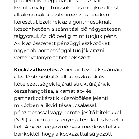
problémák megoldásához használt
kvantumalgoritmusok más megközelítést
alkalmaznak a többdimenziós tereken
keresztül. Ezeknek az algoritmusoknak
köszönhetően a számítási idő négyzetesen
felgyorsul. Az idő pedig mint tudjuk pénz.
Akik az összetett pénzügyi eszközöket
nagyobb pontossággal tudják árazni,
versenyelőnyre tehetnek szert.
Kockázatkezelés:
A pénzintézetek számára
a legfőbb próbatételt az eszközök és
kötelezettségek lejárati struktúrájának
összehangolása, a kamatláb- és
partnerkockázat kiküszöbölése jelenti,
miközben a likviditással, csalással,
pénzmosással vagy nemteljesítő hitelekkel
(NPL) kapcsolatos fenyegetéseket is kezelni
kell. A bázeli egyezmények megkövetelik a
bankoktól, hogy a kockázattal súlyozott