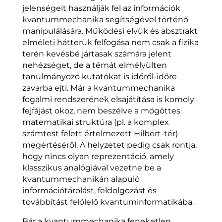
jelenségeit használják fel az információk
kvantummechanika segítségével történő
manipulálására. Működési elvük és absztrakt
elméleti hátterük felfogása nem csak a fizika
terén kevésbé jártasak számára jelent
nehézséget, de a témát elmélyülten
tanulmányozó kutatókat is időről-időre
zavarba ejti. Már a kvantummechanika
fogalmi rendszerének elsajátítása is komoly
fejfájást okoz, nem beszélve a mögöttes
matematikai struktúra (pl. a komplex
számtest felett értelmezett Hilbert-tér)
megértéséről. A helyzetet pedig csak rontja,
hogy nincs olyan reprezentáció, amely
klasszikus analógiával vezetne be a
kvantummechanikán alapuló
információtárolást, feldolgozást és
továbbítást felölelő kvantuminformatikába.
Bár a kvantummechanika feneketlen