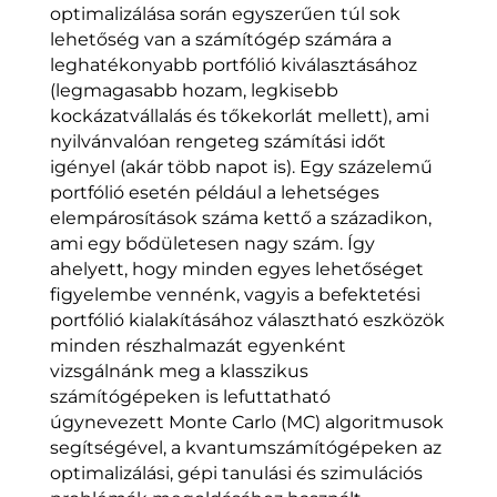
optimalizálása során egyszerűen túl sok
lehetőség van a számítógép számára a
leghatékonyabb portfólió kiválasztásához
(legmagasabb hozam, legkisebb
kockázatvállalás és tőkekorlát mellett), ami
nyilvánvalóan rengeteg számítási időt
igényel (akár több napot is). Egy százelemű
portfólió esetén például a lehetséges
elempárosítások száma kettő a századikon,
ami egy bődületesen nagy szám. Így
ahelyett, hogy minden egyes lehetőséget
figyelembe vennénk, vagyis a befektetési
portfólió kialakításához választható eszközök
minden részhalmazát egyenként
vizsgálnánk meg a klasszikus
számítógépeken is lefuttatható
úgynevezett Monte Carlo (MC) algoritmusok
segítségével, a kvantumszámítógépeken az
optimalizálási, gépi tanulási és szimulációs