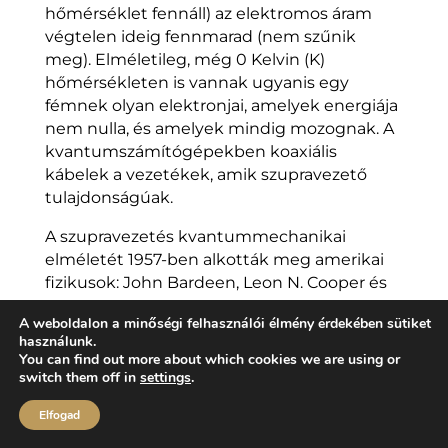
hőmérséklet fennáll) az elektromos áram
végtelen ideig fennmarad (nem szűnik
meg). Elméletileg, még 0 Kelvin (K)
hőmérsékleten is vannak ugyanis egy
fémnek olyan elektronjai, amelyek energiája
nem nulla, és amelyek mindig mozognak. A
kvantumszámítógépekben koaxiális
kábelek a vezetékek, amik szupravezető
tulajdonságúak.
A szupravezetés kvantummechanikai
elméletét 1957-ben alkották meg amerikai
fizikusok: John Bardeen, Leon N. Cooper és
John R. Schrieffer, amiért 1972-ben fizikai
A weboldalon a minőségi felhasználói élmény érdekében sütiket
Nobel-díjat kaptak. Tulajdonképpen a
használunk.
Cooper-párok viselkedésének megismerése
You can find out more about which cookies we are using or
vezetett a későbbiekben olyan alkalmazási
switch them off in
settings
.
lehetőségekre, mint a szupravezető
Elfogad
nanoszerkezeteken alapuló
kvantumszámítógépek lehetőségének