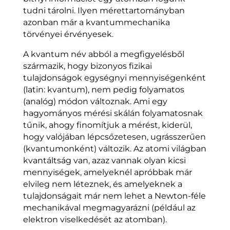
tudni tárolni. Ilyen mérettartományban
azonban már a kvantummechanika
törvényei érvényesek.
A kvantum név abból a megfigyelésből
származik, hogy bizonyos fizikai
tulajdonságok egységnyi mennyiségenként
(latin: kvantum), nem pedig folyamatos
(analóg) módon változnak. Ami egy
hagyományos mérési skálán folyamatosnak
tűnik, ahogy finomítjuk a mérést, kiderül,
hogy valójában lépcsőzetesen, ugrásszerűen
(kvantumonként) változik. Az atomi világban
kvantáltság van, azaz vannak olyan kicsi
mennyiségek, amelyeknél apróbbak már
elvileg nem léteznek, és amelyeknek a
tulajdonságait már nem lehet a Newton-féle
mechanikával megmagyarázni (például az
elektron viselkedését az atomban).