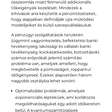
összeomlás miatt felmerülő addicionális
tőkeigények kezelését. Mindezek a
kihívások arra késztetik a pénzintézeteket,
hogy alapjaiban definiálják újra működési
modelljeiket és külső szerepvállalásukat.
A pénzügyi szolgáltatások területén
(úgymint vagyonkezelés, befektetési banki
tevékenység, lakossági és vállalati banki
tevékenység, kockázatkezelés, biztosítások)
számos erőpróbát jelentő számítási
probléma van, amelyek amellett, hogy
megkövetelik a pontosságot, roppantul
időigényesek. Ezeket alapvetően három
nagyobb osztályba lehet sorolni:
Optimalizálási problémák, amelyek
exponenciális léptékűek, ami korlátozza
megoldhatóságukat egy adott időkereten
belül. A kvantumszámítógépek