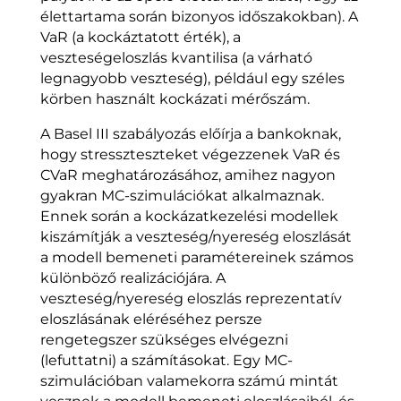
élettartama során bizonyos időszakokban). A
VaR (a kockáztatott érték), a
veszteségeloszlás kvantilisa (a várható
legnagyobb veszteség), például egy széles
körben használt kockázati mérőszám.
A Basel III szabályozás előírja a bankoknak,
hogy stresszteszteket végezzenek VaR és
CVaR meghatározásához, amihez nagyon
gyakran MC-szimulációkat alkalmaznak.
Ennek során a kockázatkezelési modellek
kiszámítják a veszteség/nyereség eloszlását
a modell bemeneti paramétereinek számos
különböző realizációjára. A
veszteség/nyereség eloszlás reprezentatív
eloszlásának eléréséhez persze
rengetegszer szükséges elvégezni
(lefuttatni) a számításokat. Egy MC-
szimulációban valamekorra számú mintát