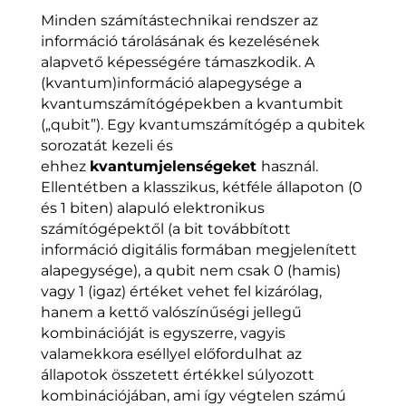
Minden számítástechnikai rendszer az
információ tárolásának és kezelésének
alapvető képességére támaszkodik. A
(kvantum)információ alapegysége a
kvantumszámítógépekben a kvantumbit
(„qubit”). Egy kvantumszámítógép a qubitek
sorozatát kezeli és
ehhez
kvantumjelenségeket
használ.
Ellentétben a klasszikus, kétféle állapoton (0
és 1 biten) alapuló elektronikus
számítógépektől (a bit továbbított
információ digitális formában megjelenített
alapegysége), a qubit nem csak 0 (hamis)
vagy 1 (igaz) értéket vehet fel kizárólag,
hanem a kettő valószínűségi jellegű
kombinációját is egyszerre, vagyis
valamekkora eséllyel előfordulhat az
állapotok összetett értékkel súlyozott
kombinációjában, ami így végtelen számú