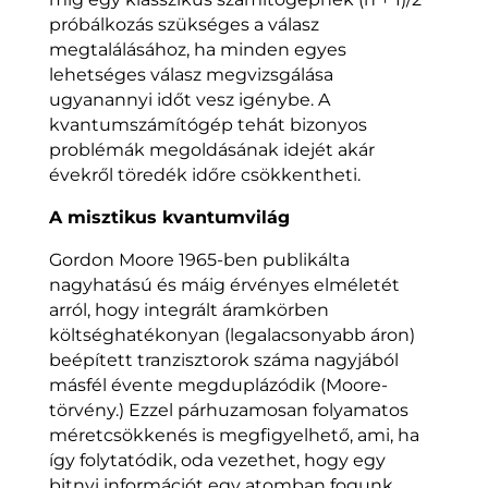
próbálkozás szükséges a válasz
megtalálásához, ha minden egyes
lehetséges válasz megvizsgálása
ugyanannyi időt vesz igénybe. A
kvantumszámítógép tehát bizonyos
problémák megoldásának idejét akár
évekről töredék időre csökkentheti.
A misztikus kvantumvilág
Gordon Moore 1965-ben publikálta
nagyhatású és máig érvényes elméletét
arról, hogy integrált áramkörben
költséghatékonyan (legalacsonyabb áron)
beépített tranzisztorok száma nagyjából
másfél évente megduplázódik (Moore-
törvény.) Ezzel párhuzamosan folyamatos
méretcsökkenés is megfigyelhető, ami, ha
így folytatódik, oda vezethet, hogy egy
bitnyi információt egy atomban fogunk