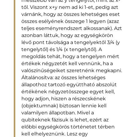
messzebb van az y tengelytől, mint az x-
től. Viszont x+y nem ad ki 1-et, pedig azt
várnánk, hogy az összes lehetséges eset
összes esélyének összege 1 legyen (azaz
teljes eseményrendszert alkossanak). Azt
azonban láttuk, hogy az egységkörön
lévő pont távolsága a tengelyektől 3/4 (y
tengelytől) és 1/4 (x tengelytől). A
megoldás tehát, hogy a tengelyen mért
értékek négyzetét kell vennünk, ha a
valószínűségeiket szeretnénk megkapni.
Általánosítva: az összes lehetséges
állapothoz tartozó együttható abszolút
értékének négyzetösszege egyet kell,
hogy adjon, hiszen a részecskének
(objektumnak) biztosan lennie kell
valamilyen állapotban. Mivel a
qubiteknek fázisuk is lehet, ezért az
előbbi egységkörös történetet térben
kell elhelyeznünk. Lesz egy