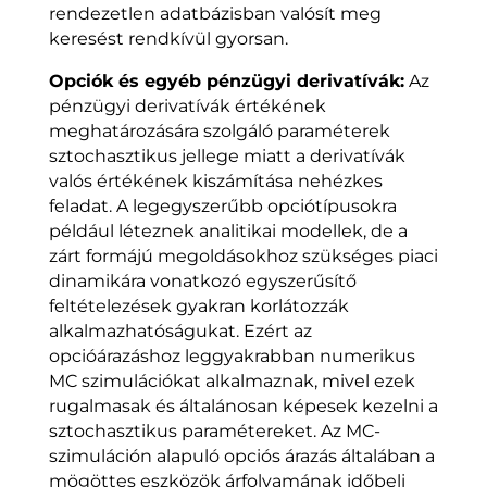
rendezetlen adatbázisban valósít meg
keresést rendkívül gyorsan.
Opciók és egyéb pénzügyi derivatívák:
Az
pénzügyi derivatívák értékének
meghatározására szolgáló paraméterek
sztochasztikus jellege miatt a derivatívák
valós értékének kiszámítása nehézkes
feladat. A legegyszerűbb opciótípusokra
például léteznek analitikai modellek, de a
zárt formájú megoldásokhoz szükséges piaci
dinamikára vonatkozó egyszerűsítő
feltételezések gyakran korlátozzák
alkalmazhatóságukat. Ezért az
opcióárazáshoz leggyakrabban numerikus
MC szimulációkat alkalmaznak, mivel ezek
rugalmasak és általánosan képesek kezelni a
sztochasztikus paramétereket. Az MC-
szimuláción alapuló opciós árazás általában a
mögöttes eszközök árfolyamának időbeli