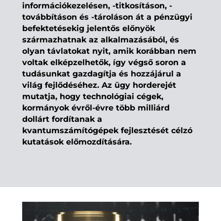
információkezelésen, -titkosításon, -
továbbításon és -tároláson át a pénzügyi
befektetésekig jelentős előnyök
származhatnak az alkalmazásából, és
olyan távlatokat nyit, amik korábban nem
voltak elképzelhetők, így végső soron a
tudásunkat gazdagítja és hozzájárul a
világ fejlődéséhez. Az ügy horderejét
mutatja, hogy technológiai cégek,
kormányok évről-évre több milliárd
dollárt fordítanak a
kvantumszámítógépek fejlesztését célzó
kutatások előmozdítására.