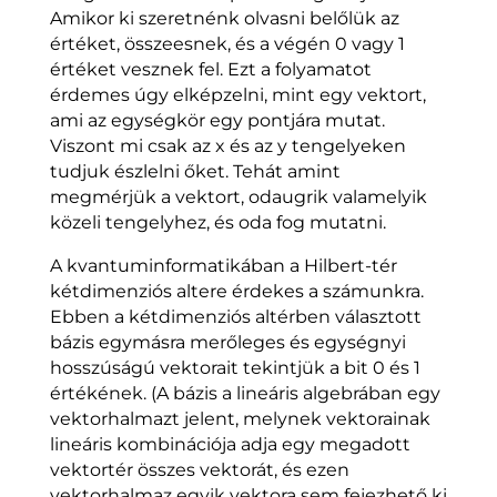
Amikor ki szeretnénk olvasni belőlük az
értéket, összeesnek, és a végén 0 vagy 1
értéket vesznek fel. Ezt a folyamatot
érdemes úgy elképzelni, mint egy vektort,
ami az egységkör egy pontjára mutat.
Viszont mi csak az x és az y tengelyeken
tudjuk észlelni őket. Tehát amint
megmérjük a vektort, odaugrik valamelyik
közeli tengelyhez, és oda fog mutatni.
A kvantuminformatikában a Hilbert-tér
kétdimenziós altere érdekes a számunkra.
Ebben a kétdimenziós altérben választott
bázis egymásra merőleges és egységnyi
hosszúságú vektorait tekintjük a bit 0 és 1
értékének. (A bázis a lineáris algebrában egy
vektorhalmazt jelent, melynek vektorainak
lineáris kombinációja adja egy megadott
vektortér összes vektorát, és ezen
vektorhalmaz egyik vektora sem fejezhető ki