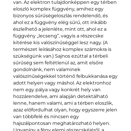
van. Az elektron tulajdonképpen egy térben
eloszló komplex függvény, amihez egy
bizonyos sűrűségeloszlás rendelendő, és
ahol ez a függvény elég sűrű, ott inkább
észlelhető a jelenléte, mint ott, ahol ez a
függvény „lecseng”, vagyis a részecske
kitérése kis valószínűséggel lesz nagy. (A
természet leírásához komplex számokra is
szükségünk van.) Sajnos ezúttal a térbeli
sűrűség sem feltétlenül az, amit elsőre
gondolnánk, nem valaminek
valószínűségekkel történő felbukkanása egy
adott helyen vagy máshol. Az elektronhoz
nem egy pálya vagy konkrét hely van
hozzárendelve, ami alapján detektálható
lenne, hanem valami, ami a térben eloszlik,
azaz előfordulhat olyan, hogy egyszerre jelen
van többfelé és nincsen egy
hajszálpontosan meghatározható helyen.
Ugyanígy a fény elemi részecskéjéről, a