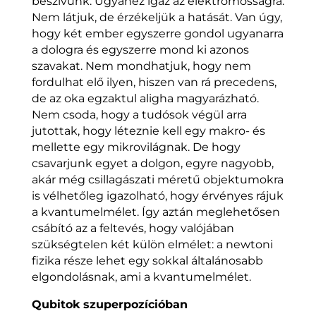
beszívunk. Ugyanez igaz az elektromosságra.
Nem látjuk, de érzékeljük a hatását. Van úgy,
hogy két ember egyszerre gondol ugyanarra
a dologra és egyszerre mond ki azonos
szavakat. Nem mondhatjuk, hogy nem
fordulhat elő ilyen, hiszen van rá precedens,
de az oka egzaktul aligha magyarázható.
Nem csoda, hogy a tudósok végül arra
jutottak, hogy léteznie kell egy makro- és
mellette egy mikrovilágnak. De hogy
csavarjunk egyet a dolgon, egyre nagyobb,
akár még csillagászati méretű objektumokra
is vélhetőleg igazolható, hogy érvényes rájuk
a kvantumelmélet. Így aztán meglehetősen
csábító az a feltevés, hogy valójában
szükségtelen két külön elmélet: a newtoni
fizika része lehet egy sokkal általánosabb
elgondolásnak, ami a kvantumelmélet.
Qubitok szuperpozícióban