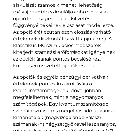
alakulását számos kimeneti lehetőség
(pálya) mentén szimulálja ahhoz, hogy az
opció lehetséges lejárati kifizetési
függvényértékeinek eloszlását modellezze.
Az opció árát ezután ezen eloszlás várható
értékének diszkontálásával kapjuk meg. A
klasszikus MC szimulációs módszerek
kiterjedt számítási erőforrásokat igényelnek
az opciók árának pontos becsléséhez,
különösen összetett opciók esetében.
Az opciók és egyéb pénzügyi derivatívák
értékének pontos kiszámítására a
kvantumszámítógépek idővel jobban
megfelelhetnek, mint a hagyományos
számítógépek. Egy kvantumszámítógép
számára szükséges megoldási idő ugyanis a
kimenetelek (megvizsgálandó válasz)
számának (n) négyzetgyökével lesz arányos,
míg egy klasszikus számítógépnek (n + 1)/2