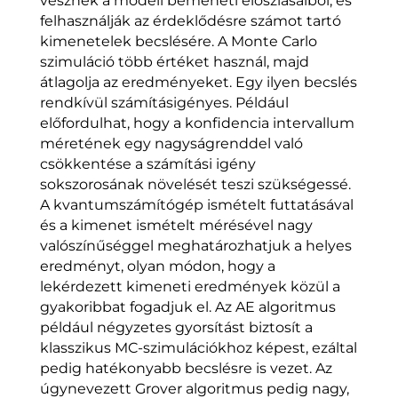
vesznek a modell bemeneti eloszlásaiból, és
felhasználják az érdeklődésre számot tartó
kimenetelek becslésére. A Monte Carlo
szimuláció több értéket használ, majd
átlagolja az eredményeket. Egy ilyen becslés
rendkívül számításigényes. Például
előfordulhat, hogy a konfidencia intervallum
méretének egy nagyságrenddel való
csökkentése a számítási igény
sokszorosának növelését teszi szükségessé.
A kvantumszámítógép ismételt futtatásával
és a kimenet ismételt mérésével nagy
valószínűséggel meghatározhatjuk a helyes
eredményt, olyan módon, hogy a
lekérdezett kimeneti eredmények közül a
gyakoribbat fogadjuk el. Az AE algoritmus
például négyzetes gyorsítást biztosít a
klasszikus MC-szimulációkhoz képest, ezáltal
pedig hatékonyabb becslésre is vezet. Az
úgynevezett Grover algoritmus pedig nagy,