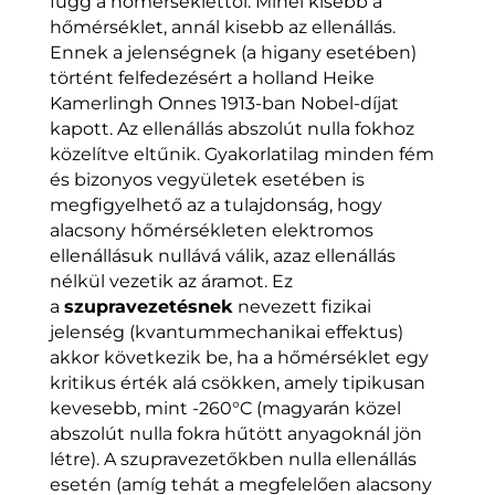
függ a hőmérséklettől. Minél kisebb a
hőmérséklet, annál kisebb az ellenállás.
Ennek a jelenségnek (a higany esetében)
történt felfedezésért a holland Heike
Kamerlingh Onnes 1913-ban Nobel-díjat
kapott. Az ellenállás abszolút nulla fokhoz
közelítve eltűnik. Gyakorlatilag minden fém
és bizonyos vegyületek esetében is
megfigyelhető az a tulajdonság, hogy
alacsony hőmérsékleten elektromos
ellenállásuk nullává válik, azaz ellenállás
nélkül vezetik az áramot. Ez
a
szupravezetésnek
nevezett fizikai
jelenség (kvantummechanikai effektus)
akkor következik be, ha a hőmérséklet egy
kritikus érték alá csökken, amely tipikusan
kevesebb, mint -260°C (magyarán közel
abszolút nulla fokra hűtött anyagoknál jön
létre). A szupravezetőkben nulla ellenállás
esetén (amíg tehát a megfelelően alacsony