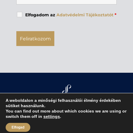
Elfogadom az
Adatvédelmi Tájékoztatót
*
A weboldalon a minőségi felhasználói élmény érdekében
sütiket használunk.
You can find out more about which cookies we are using or
jognyilatkozat
|
adatvédelmi tájékoztató
|
switch them off in
settings
.
impresszum
Elfogad