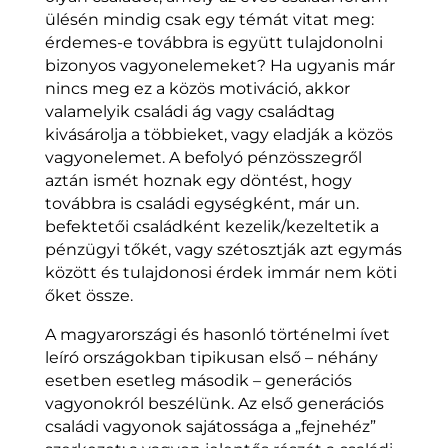
ülésén mindig csak egy témát vitat meg:
érdemes-e továbbra is együtt tulajdonolni
bizonyos vagyonelemeket? Ha ugyanis már
nincs meg ez a közös motiváció, akkor
valamelyik családi ág vagy családtag
kivásárolja a többieket, vagy eladják a közös
vagyonelemet. A befolyó pénzösszegről
aztán ismét hoznak egy döntést, hogy
továbbra is családi egységként, már un.
befektetői családként kezelik/kezeltetik a
pénzügyi tőkét, vagy szétosztják azt egymás
között és tulajdonosi érdek immár nem köti
őket össze.
A magyarországi és hasonló történelmi ívet
leíró országokban tipikusan első – néhány
esetben esetleg második – generációs
vagyonokról beszélünk. Az első generációs
családi vagyonok sajátossága a „fejnehéz”