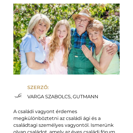
SZERZŐ:
VARGA SZABOLCS, GUTMANN
A családi vagyont érdemes
megkülönböztetni az családi ági és a
családtagi személyes vagyontól. Ismerünk
olyan családot, amely az éves családi fórum