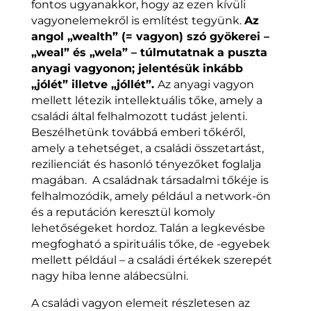
fontos ugyanakkor, hogy az ezen kívüli
vagyonelemekről is említést tegyünk.
Az
angol „wealth” (= vagyon) szó gyökerei –
„weal” és „wela” – túlmutatnak a puszta
anyagi vagyonon; jelentésük inkább
„jólét” illetve „jóllét”.
Az anyagi vagyon
mellett létezik intellektuális tőke, amely a
családi által felhalmozott tudást jelenti.
Beszélhetünk továbbá emberi tőkéről,
amely a tehetséget, a családi összetartást,
rezilienciát és hasonló tényezőket foglalja
magában. A családnak társadalmi tőkéje is
felhalmozódik, amely például a network-ön
és a reputáción keresztül komoly
lehetőségeket hordoz. Talán a legkevésbe
megfogható a spirituális tőke, de -egyebek
mellett például – a családi értékek szerepét
nagy hiba lenne alábecsülni.
A családi vagyon elemeit részletesen az