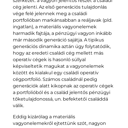
szerkezet: a vagyon jelentős részét a családi
cég jelenti. Az első generációs tulajdonlás
vége felé jelennek meg a családi
portfolióban markánsabban a reáljavak (pld.
ingatlan), a materiális vagyonelemek
harmadik fajtája, a pénzügyi vagyon inkább
már második generáció sajátja. A tipikus
generációs dinamika aztán úgy folytatódik,
hogy az eredeti családi cég mellett más
operatív cégek is hasonló súllyal
képviseltetik magukat a vagyonelemek
között és kialakul egy családi operatív
cégportfolió. Számos családnál pedig
generációk alatt kikopnak az operatív cégek
a portfolióból és a család jelentős pénzügyi
tőketulajdonossá, un. befektetői családdá
válik.
Eddig kizárólag a materiális
vagyonelemekről ejtettünk szót, nagyon